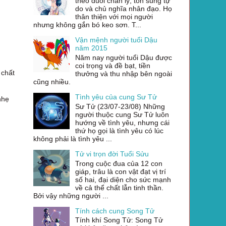
theo đuổi chân lý, tôn sùng tự
do và chủ nghĩa nhân đạo. Họ
thân thiện với mọi người
nhưng không gắn bó keo sơn. T...
Vận mệnh người tuổi Dậu
năm 2015
Năm nay người tuổi Dậu được
coi trọng và đề bạt, tiền
 chất
thưởng và thu nhập bên ngoài
cũng nhiều.
Tình yêu của cung Sư Tử
nhẹ
Sư Tử (23/07-23/08) Những
người thuộc cung Sư Tử luôn
hướng về tình yêu, nhưng cái
thứ họ gọi là tình yêu có lúc
không phải là tình yêu ...
Tử vi trọn đời Tuổi Sửu
Trong cuộc đua của 12 con
giáp, trâu là con vật đạt vị trí
số hai, đại diện cho sức mạnh
về cả thể chất lẫn tinh thần.
Bởi vậy những người ...
Tính cách cung Song Tử
Tính khí Song Tử: Song Tử