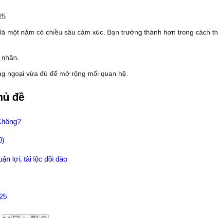
25
à một năm có chiều sâu cảm xúc. Bạn trưởng thành hơn trong cách t
 nhân.
ng ngoại vừa đủ để mở rộng mối quan hệ.
hủ đề
Không?
0)
n lợi, tài lộc dồi dào
025