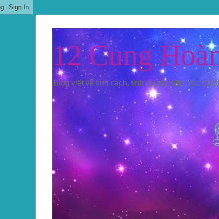
12 Cung Hoà
Blog viết về tính cách, tình duyên, tiền bạc, sức