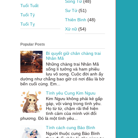
Song Tử
(48)
Tuổi Tuất
Sư Tử
(51)
Tuổi Tý
Thiên Bình
(48)
Tuổi Tỵ
Xử nữ
(54)
Popular Posts
Bí quyết giữ chân chàng trai
Nhân Mã
Những chàng trai Nhân Mã
sống lí tưởng và ham phiêu
lưu vô song. Cuộc đời anh ấy
dường như chẳng bao giờ có nơi đâu là bờ
bến cuối cùng. Em...
Tình yêu Cung Kim Ngưu
Kim Ngưu không phải kẻ gấp
gáp, vội vàng trong tình yêu.
Họ từ từ, chậm rãi thể hiện
tình cảm của mình với đối
phương. Đó là một tình yêu...
Tính cách cung Bảo Bình
Người thuộc cung Bảo Bình