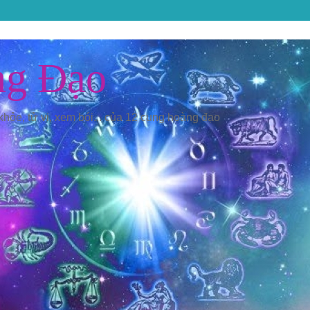
ng Đạo
 khỏe, tử vi, xem bói... của 12 cung hoàng đạo