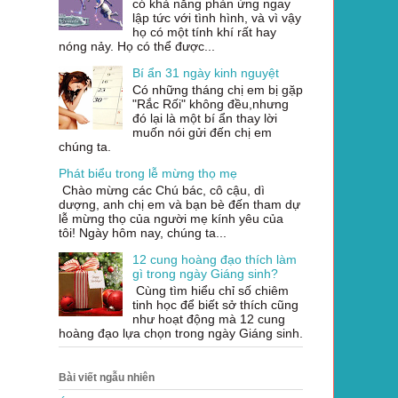
có khả năng phản ứng ngay
lập tức với tình hình, và vì vậy
họ có một tính khí rất hay
nóng nảy. Họ có thể được...
Bí ẩn 31 ngày kinh nguyệt
Có những tháng chị em bị gặp
"Rắc Rối" không đều,nhưng
đó lại là một bí ẩn thay lời
muốn nói gửi đến chị em
chúng ta.
Phát biểu trong lễ mừng thọ mẹ
Chào mừng các Chú bác, cô cậu, dì
dượng, anh chị em và bạn bè đến tham dự
lễ mừng thọ của người mẹ kính yêu của
tôi! Ngày hôm nay, chúng ta...
12 cung hoàng đạo thích làm
gì trong ngày Giáng sinh?
Cùng tìm hiểu chỉ số chiêm
tinh học để biết sở thích cũng
như hoạt động mà 12 cung
hoàng đạo lựa chọn trong ngày Giáng sinh.
Bài viết ngẫu nhiên