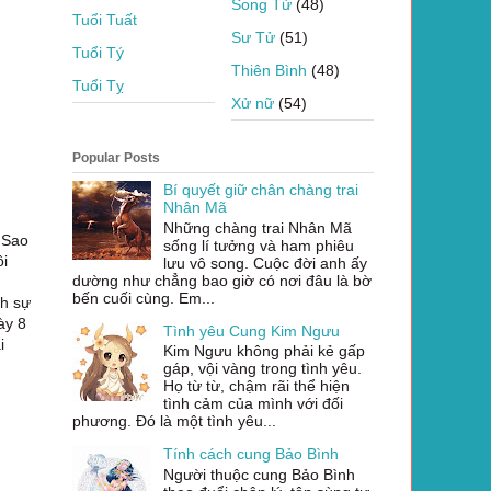
Song Tử
(48)
Tuổi Tuất
Sư Tử
(51)
Tuổi Tý
Thiên Bình
(48)
Tuổi Tỵ
Xử nữ
(54)
Popular Posts
Bí quyết giữ chân chàng trai
Nhân Mã
Những chàng trai Nhân Mã
 Sao
sống lí tưởng và ham phiêu
ôi
lưu vô song. Cuộc đời anh ấy
dường như chẳng bao giờ có nơi đâu là bờ
bến cuối cùng. Em...
nh sự
ày 8
Tình yêu Cung Kim Ngưu
i
Kim Ngưu không phải kẻ gấp
gáp, vội vàng trong tình yêu.
Họ từ từ, chậm rãi thể hiện
tình cảm của mình với đối
phương. Đó là một tình yêu...
Tính cách cung Bảo Bình
Người thuộc cung Bảo Bình