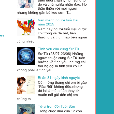
theo đuổi chân lý, tôn sùng tự
do và chủ nghĩa nhân đạo. Họ
thân thiện với mọi người
nhưng không gắn bó keo sơn. T...
Vận mệnh người tuổi Dậu
năm 2015
Năm nay người tuổi Dậu được
coi trọng và đề bạt, tiền
sts
thưởng và thu nhập bên ngoài
cũng nhiều.
Tình yêu của cung Sư Tử
Sư Tử (23/07-23/08) Những
người thuộc cung Sư Tử luôn
hướng về tình yêu, nhưng cái
thứ họ gọi là tình yêu có lúc
không phải là tình yêu ...
Bí ẩn 31 ngày kinh nguyệt
Có những tháng chị em bị gặp
"Rắc Rối" không đều,nhưng
đó lại là một bí ẩn thay lời
muốn nói gửi đến chị em
chúng ta.
Tử vi trọn đời Tuổi Sửu
Trong cuộc đua của 12 con