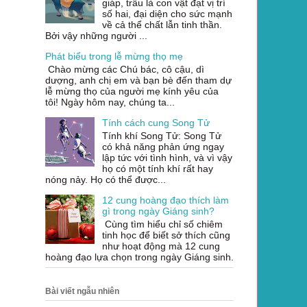
giáp, trâu là con vật đạt vị trí
số hai, đại diện cho sức mạnh
về cả thể chất lẫn tinh thần.
Bởi vậy những người ...
Phát biểu trong lễ mừng thọ mẹ
Chào mừng các Chú bác, cô cậu, dì
dượng, anh chị em và bạn bè đến tham dự
lễ mừng thọ của người mẹ kính yêu của
tôi! Ngày hôm nay, chúng ta...
Tính cách cung Song Tử
Tính khí Song Tử: Song Tử
có khả năng phản ứng ngay
lập tức với tình hình, và vì vậy
họ có một tính khí rất hay
nóng nảy. Họ có thể được...
12 cung hoàng đạo thích làm
gì trong ngày Giáng sinh?
Cùng tìm hiểu chỉ số chiêm
tinh học để biết sở thích cũng
như hoạt động mà 12 cung
hoàng đạo lựa chọn trong ngày Giáng sinh.
Bài viết ngẫu nhiên