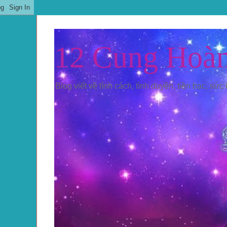
12 Cung Hoà
Blog viết về tính cách, tình duyên, tiền bạc, sức