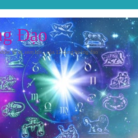
ng Đạo
 khỏe, tử vi, xem bói... của 12 cung hoàng đạo