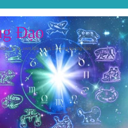
ng Đạo
 khỏe, tử vi, xem bói... của 12 cung hoàng đạo