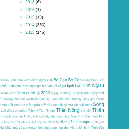
►
2018
(6)
►
2016
(1)
►
2015
(13)
►
2014
(336)
►
2013
(145)
h
Bò Cạp
Bọ Cạp
Bảo Bình năm 2020
bí ẩn ngày kinh
Công việc Tuổi
Kim Ngưu
kịch bản
 nhà
khám phá
Khi song ngư bơ bạn
khi về già
Năm canh tý 2020
C
Năm 2020
Ngày 6 tháng 10
Ngày rằm
Ngày thất
ch dương
nhân mã và thiên bình
Nội Tâm
phát biểu
Phong Thủy
quà 20/10
Song
n với tuổi khác
So tuổi người tuổi sửu
So tuổi Tý với các tuổi khác
Thần Nông
Thiên
tuổi dậu
suy ngẫm
Tâm lý
Tâm Trạng
thế giới
ính cách tuổi dần
Tính cách tuổi Dậu
tính cách tuổi Mẹo
Tính Cách tuổi Mùi
tình yêu kim ngưu
u cung sư tử
Tình Yêu Hổ cáp và Nhân Mã
tình yêu
yêu Nhân mã và song ngư
tình yêu song ngư
tình yêu thiên bình
Tình Yêu