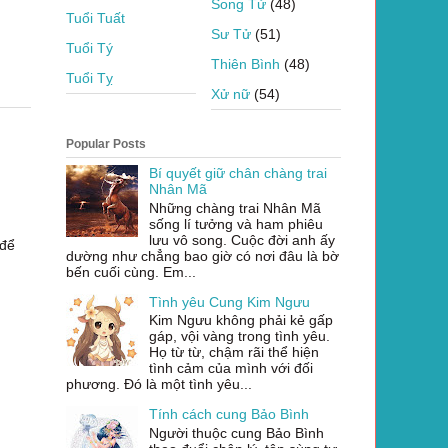
Song Tử
(48)
Tuổi Tuất
Sư Tử
(51)
Tuổi Tý
Thiên Bình
(48)
Tuổi Tỵ
Xử nữ
(54)
Popular Posts
Bí quyết giữ chân chàng trai
Nhân Mã
Những chàng trai Nhân Mã
sống lí tưởng và ham phiêu
lưu vô song. Cuộc đời anh ấy
 để
dường như chẳng bao giờ có nơi đâu là bờ
bến cuối cùng. Em...
Tình yêu Cung Kim Ngưu
Kim Ngưu không phải kẻ gấp
gáp, vội vàng trong tình yêu.
Họ từ từ, chậm rãi thể hiện
tình cảm của mình với đối
phương. Đó là một tình yêu...
Tính cách cung Bảo Bình
Người thuộc cung Bảo Bình