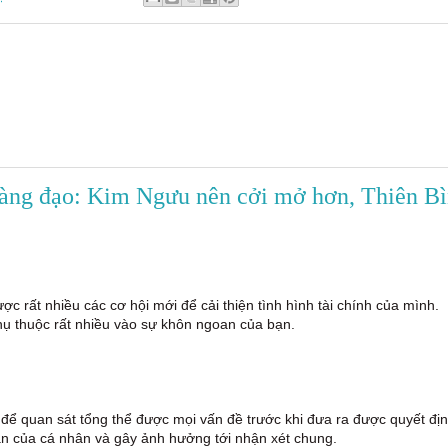
oàng đạo: Kim Ngưu nên cởi mở hơn, Thiên B
c rất nhiều các cơ hội mới để cải thiện tình hình tài chính của mình.
ụ thuộc rất nhiều vào sự khôn ngoan của bạn.
để quan sát tổng thể được mọi vấn đề trước khi đưa ra được quyết đị
an của cá nhân và gây ảnh hưởng tới nhận xét chung.