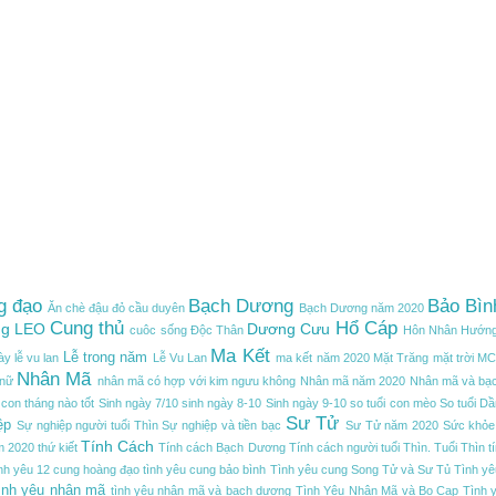
g đạo
Bạch Dương
Bảo Bìn
Ăn chè đậu đỏ cầu duyên
Bạch Dương năm 2020
Cung thủ
Hổ Cáp
g LEO
Dương Cưu
cuôc sống
Độc Thân
Hôn Nhân
Hướng
Ma Kết
Lễ trong năm
ày lễ vu lan
Lễ Vu Lan
ma kết năm 2020
Mặt Trăng
mặt trời
M
Nhân Mã
 nữ
nhân mã có hợp với kim ngưu không
Nhân mã năm 2020
Nhân mã và bạ
 con tháng nào tốt
Sinh ngày 7/10
sinh ngày 8-10
Sinh ngày 9-10
so tuổi con mèo
So tuổi Dầ
Sư Tử
ệp
Sự nghiệp người tuổi Thìn
Sự nghiệp và tiền bạc
Sư Tử năm 2020
Sức khỏe 
Tính Cách
m 2020
thứ kiết
Tính cách Bạch Dương
Tính cách người tuổi Thìn. Tuổi Thìn
t
ình yêu 12 cung hoàng đạo
tình yêu cung bảo bình
Tình yêu cung Song Tử và Sư Tủ
Tình yê
ình yêu nhân mã
tình yêu nhân mã và bạch dương
Tình Yêu Nhân Mã và Bọ Cạp
Tình 