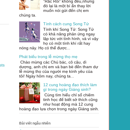
"Rắc Rối" không đều,nhưng
đó lại là một bí ẩn thay lời
muốn nói gửi đến chị em
chúng ta.
Tính cách cung Song Tử
Tính khí Song Tử: Song Tử
có khả năng phản ứng ngay
lập tức với tình hình, và vì vậy
họ có một tính khí rất hay
nóng nảy. Họ có thể được...
Phát biểu trong lễ mừng thọ mẹ
Chào mừng các Chú bác, cô cậu, dì
sts
dượng, anh chị em và bạn bè đến tham dự
lễ mừng thọ của người mẹ kính yêu của
tôi! Ngày hôm nay, chúng ta...
12 cung hoàng đạo thích làm
gì trong ngày Giáng sinh?
Cùng tìm hiểu chỉ số chiêm
tinh học để biết sở thích cũng
như hoạt động mà 12 cung
hoàng đạo lựa chọn trong ngày Giáng sinh.
Bài viết ngẫu nhiên