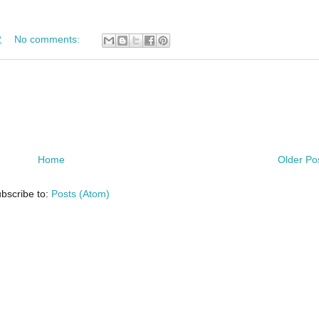
2
No comments:
Home
Older Po
bscribe to:
Posts (Atom)