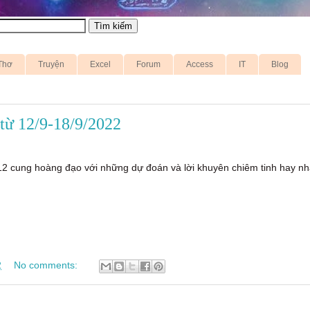
Thơ
Truyện
Excel
Forum
Access
IT
Blog
từ 12/9-18/9/2022
12 cung hoàng đạo với những dự đoán và lời khuyên chiêm tinh hay nh
2
No comments: