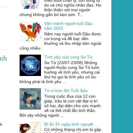
theo đuổi chân lý, tôn sùng tự
do và chủ nghĩa nhân đạo. Họ
thân thiện với mọi người
nhưng không gắn bó keo sơn. T...
Vận mệnh người tuổi Dậu
năm 2015
Năm nay người tuổi Dậu được
coi trọng và đề bạt, tiền
thưởng và thu nhập bên ngoài
cũng nhiều.
ình
Tình yêu của cung Sư Tử
Sư Tử (23/07-23/08) Những
người thuộc cung Sư Tử luôn
hướng về tình yêu, nhưng cái
thứ họ gọi là tình yêu có lúc
không phải là tình yêu ...
Tử vi trọn đời Tuổi Sửu
Trong cuộc đua của 12 con
giáp, trâu là con vật đạt vị trí
số hai, đại diện cho sức mạnh
về cả thể chất lẫn tinh thần.
Bởi vậy những người ...
Bí ẩn 31 ngày kinh nguyệt
nh
Có những tháng chị em bị gặp