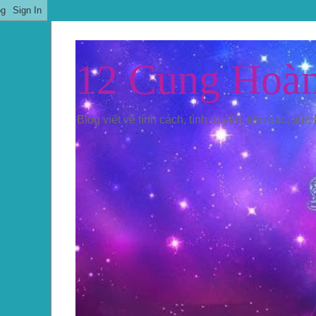
12 Cung Hoà
Blog viết về tính cách, tình duyên, tiền bạc, sức