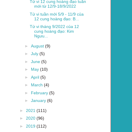
Tử vi 12 cung hoàng đạo tuần
mới từ 12/9-18/9/2022
Tử vi tuần mới 5/9 - 11/9 của
12 cung hoàng đạo: B...
Tử vi tháng 9/2022 của 12
cung hoàng đạo: Kim
Ngưu...
►
August
(9)
►
July
(5)
►
June
(5)
►
May
(10)
►
April
(5)
►
March
(4)
►
February
(5)
►
January
(6)
►
2021
(111)
►
2020
(96)
►
2019
(112)