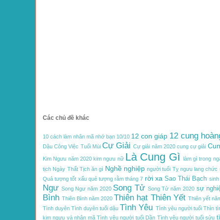
Các chủ đề khác
12 cung hoàn
12 con giáp
10 cách làm nhân mã nhớ bạn
10/10
Cự Giải
Cun
Dậu
Công Việc Tuổi Mùi
Cự giải năm 2020
cung cự giải
Là Cung Gì
Kim Ngưu năm 2020
kim ngưu nữ
làm gì trong ng
Nghề nghiệp
tịch
Ngày Thất Tịch ăn gì
người tuổi Tỵ
ngưu lang chức
rời xa
Sao Thái Bạch
Quả tượng tốt xấu
quẻ tượng
rằm tháng 7
sinh
Ngư
Song Tử
sự nghi
Song Ngư năm 2020
Song Tử năm 2020
Bình
Thiên hạt
Thiên Yết
Thiên Bình năm 2020
Thiên yết nă
Tình Yêu
Tình duyên
Tình duyên tuổi dậu
Tình yêu người tuổi Thìn
t
t
kim ngưu và nhân mã
Tình yêu người tuổi Dần
Tình yêu người tuổi sửu