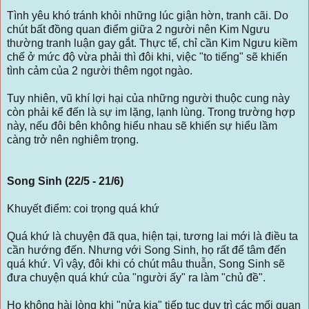
Tình yêu khó tránh khỏi những lúc giận hờn, tranh cãi. Do
chút bất đồng quan điểm giữa 2 người nên Kim Ngưu
thường tranh luận gay gắt. Thực tế, chỉ cần Kim Ngưu kiềm
chế ở mức độ vừa phải thì đôi khi, việc "to tiếng" sẽ khiến
tình cảm của 2 người thêm ngọt ngào.
Tuy nhiên, vũ khí lợi hại của những người thuộc cung này
còn phải kể đến là sự im lặng, lạnh lùng. Trong trường hợp
này, nếu đôi bên không hiểu nhau sẽ khiến sự hiểu lầm
càng trở nên nghiêm trọng.
Song Sinh (22/5 - 21/6)
Khuyết điểm: coi trọng quá khứ
Quá khứ là chuyện đã qua, hiện tại, tương lai mới là điều ta
cần hướng đến. Nhưng với Song Sinh, họ rất để tâm đến
quá khứ. Vì vậy, đôi khi có chút mâu thuẫn, Song Sinh sẽ
đưa chuyện quá khứ của "người ấy" ra làm "chủ đề".
Họ không hài lòng khi "nửa kia" tiếp tục duy trì các mối quan