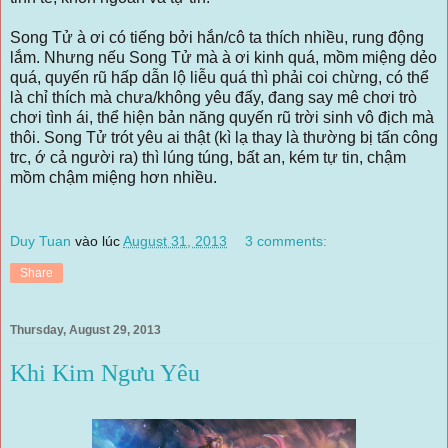
Song Tử à ơi có tiếng bởi hắn/cô ta thích nhiều, rung động
lắm. Nhưng nếu Song Tử mà à ơi kinh quá, mồm miệng dẻo
quá, quyến rũ hấp dẫn lộ liễu quá thì phải coi chừng, có thể
là chỉ thích mà chưa/không yêu đấy, đang say mê chơi trò
chơi tình ái, thể hiện bản năng quyến rũ trời sinh vô địch mà
thôi. Song Tử trót yêu ai thật (kì lạ thay là thường bị tấn công
trc, ớ cả người ra) thì lúng túng, bất an, kém tự tin, chậm
mồm chậm miệng hơn nhiều.
Duy Tuan
vào lúc
August 31, 2013
3 comments:
Share
Thursday, August 29, 2013
Khi Kim Ngưu Yêu