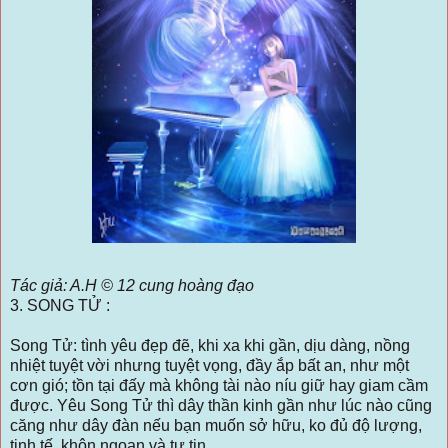
Tác giả: A.H © 12 cung hoàng đạo
3. SONG TỬ :
Song Tử: tình yêu đẹp đẽ, khi xa khi gần, dịu dàng, nồng
nhiệt tuyệt vời nhưng tuyệt vọng, đầy ắp bất an, như một
cơn gió; tồn tại đấy mà không tài nào níu giữ hay giam cầm
được. Yêu Song Tử thì dây thần kinh gần như lúc nào cũng
căng như dây đàn nếu bạn muốn sở hữu, ko đủ độ lượng,
tinh tế, khôn ngoan và tự tin.