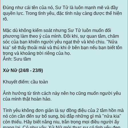
Đúng như cái tên của nó, Sư Tử là luôn mạnh mẽ và đầy
quyền lực. Trong tình yêu, đặc tính này càng được thể hiện
rõ.
Mặc dù không kiểm soát nhưng Sư Tử luôn muốn đối
phương làm theo ý của mình. Đôi khi, sự quan tâm, chăm
sóc của bạn khiến người yêu ngạt thở và khó chịu. "Nửa
kia" sẽ thấy thoải mái và thú khi ở bên bạn nếu bạn biết tôn
trọng và khoảng trời riêng của họ.
Ảnh: Sưu tầm
Xử Nữ (24/8 - 23/9)
Khuyết điểm: cầu toàn
Ảnh hưởng từ tính cách này nên họ cũng muốn người yêu
của mình thật hoàn hảo.
Tình yêu không đơn giản là sự đồng điệu của 2 tâm hồn mà
nó còn cần đến sự bổ sung, bù đắp những gì mà "nửa kia"
còn thiếu. Hãy biết nâng niu, trân trọng mọi điều người ấy
mang lại. Có như vậy, Xử Nữ mới thực sự có tình yêu đẹp