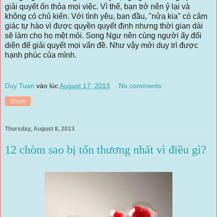
giải quyết ổn thỏa mọi việc. Vì thế, bạn trở nên ỷ lại và
không có chủ kiến. Với tình yêu, ban đầu, "nửa kia" có cảm
giác tự hào vì được quyền quyết định nhưng thời gian dài
sẽ làm cho họ mệt mỏi. Song Ngư nên cùng người ấy đối
diện để giải quyết mọi vấn đề. Như vậy mới duy trì được
hạnh phúc của mình.
Duy Tuan
vào lúc
August 17, 2013
No comments:
Share
Thursday, August 8, 2013
12 chòm sao bị tổn thương nhất vì điều gì?