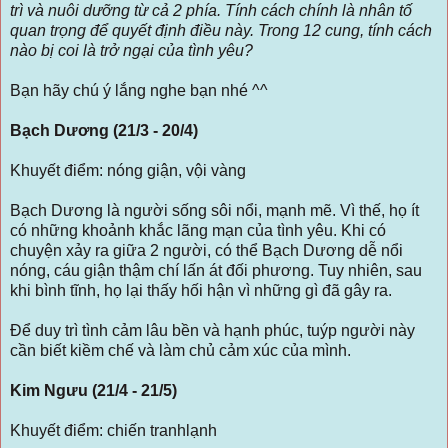
trì và nuôi dưỡng từ cả 2 phía. Tính cách chính là nhân tố
quan trọng để quyết định điều này. Trong 12 cung, tính cách
nào bị coi là trở ngại của tình yêu?
Bạn hãy chú ý lắng nghe bạn nhé ^^
Bạch Dương (21/3 - 20/4)
Khuyết điểm: nóng giận, vội vàng
Bạch Dương là người sống sôi nổi, mạnh mẽ. Vì thế, họ ít
có những khoảnh khắc lãng mạn của tình yêu. Khi có
chuyện xảy ra giữa 2 người, có thể Bạch Dương dễ nổi
nóng, cáu giận thậm chí lấn át đối phương. Tuy nhiên, sau
khi bình tĩnh, họ lại thấy hối hận vì những gì đã gây ra.
Để duy trì tình cảm lâu bền và hạnh phúc, tuýp người này
cần biết kiềm chế và làm chủ cảm xúc của mình.
Kim Ngưu (21/4 - 21/5)
Khuyết điểm: chiến tranhlạnh