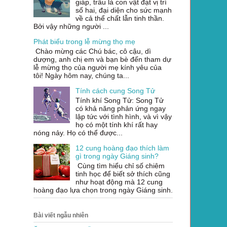
giáp, trâu là con vật đạt vị trí
số hai, đại diện cho sức mạnh
về cả thể chất lẫn tinh thần.
Bởi vậy những người ...
Phát biểu trong lễ mừng thọ mẹ
Chào mừng các Chú bác, cô cậu, dì
dượng, anh chị em và bạn bè đến tham dự
lễ mừng thọ của người mẹ kính yêu của
tôi! Ngày hôm nay, chúng ta...
Tính cách cung Song Tử
Tính khí Song Tử: Song Tử
có khả năng phản ứng ngay
lập tức với tình hình, và vì vậy
họ có một tính khí rất hay
nóng nảy. Họ có thể được...
12 cung hoàng đạo thích làm
gì trong ngày Giáng sinh?
Cùng tìm hiểu chỉ số chiêm
tinh học để biết sở thích cũng
như hoạt động mà 12 cung
hoàng đạo lựa chọn trong ngày Giáng sinh.
Bài viết ngẫu nhiên