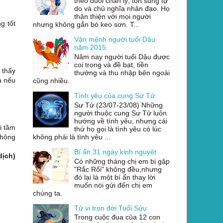
theo đuổi chân lý, tôn sùng tự
do và chủ nghĩa nhân đạo. Họ
thân thiện với mọi người
g tốt
nhưng không gắn bó keo sơn. T...
Vận mệnh người tuổi Dậu
năm 2015
Năm nay người tuổi Dậu được
coi trọng và đề bạt, tiền
 thấy
thưởng và thu nhập bên ngoài
à nếu
cũng nhiều.
Tình yêu của cung Sư Tử
Sư Tử (23/07-23/08) Những
người thuộc cung Sư Tử luôn
hướng về tình yêu, nhưng cái
i tầm
thứ họ gọi là tình yêu có lúc
không phải là tình yêu ...
không
Bí ẩn 31 ngày kinh nguyệt
dịch)
Có những tháng chị em bị gặp
"Rắc Rối" không đều,nhưng
đó lại là một bí ẩn thay lời
muốn nói gửi đến chị em
chúng ta.
Tử vi trọn đời Tuổi Sửu
Trong cuộc đua của 12 con