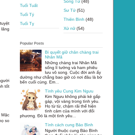
Song Tử
(48)
Tuổi Tuất
Sư Tử
(51)
Tuổi Tý
Thiên Bình
(48)
tuyệt
Tuổi Tỵ
Xử nữ
(54)
 lãng
Popular Posts
Bí quyết giữ chân chàng trai
Nhân Mã
Những chàng trai Nhân Mã
sống lí tưởng và ham phiêu
lưu vô song. Cuộc đời anh ấy
dường như chẳng bao giờ có nơi đâu là bờ
người
bến cuối cùng. Em...
h tốt
Tình yêu Cung Kim Ngưu
Kim Ngưu không phải kẻ gấp
gáp, vội vàng trong tình yêu.
Họ từ từ, chậm rãi thể hiện
tình cảm của mình với đối
. Mặc
phương. Đó là một tình yêu...
họ so
Tính cách cung Bảo Bình
Người thuộc cung Bảo Bình