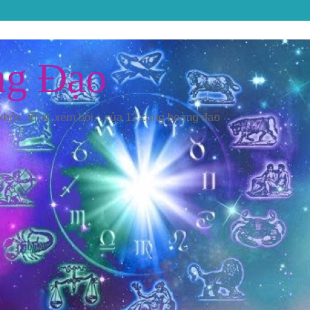
ng Đạo
 khỏe, tử vi, xem bói... của 12 cung hoàng đạo