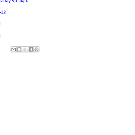
a tay với bạn.
-12
1
1