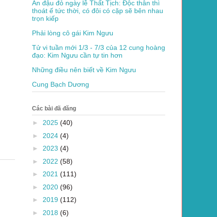
Ăn đậu đỏ ngày lễ Thất Tịch: Độc thân thì
thoát ế tức thời, có đôi có cặp sẽ bên nhau
trọn kiếp
Phải lòng cô gái Kim Ngưu
Tử vi tuần mới 1/3 - 7/3 của 12 cung hoàng
đạo: Kim Ngưu cần tự tin hơn
Những điều nên biết về Kim Ngưu
Cung Bạch Dương
Các bài đã đăng
►
2025
(40)
►
2024
(4)
►
2023
(4)
►
2022
(58)
►
2021
(111)
►
2020
(96)
►
2019
(112)
►
2018
(6)