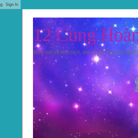
12 Cung Hoà
Blog viết về tính cách, tình duyên, tiền bạc, sức