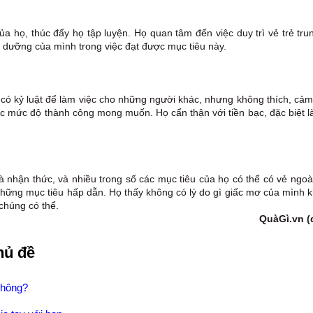
a họ, thúc đẩy họ tập luyện. Họ quan tâm đến việc duy trì vẻ trẻ trun
h dưỡng của mình trong việc đạt được mục tiêu này.
có kỷ luật để làm việc cho những người khác, nhưng không thích, cảm
c mức độ thành công mong muốn. Họ cẩn thận với tiền bạc, đặc biệt l
 nhận thức, và nhiều trong số các mục tiêu của họ có thể có vẻ ngoà
hững mục tiêu hấp dẫn. Họ thấy không có lý do gì giấc mơ của mình 
chúng có thể.
QuàGì.vn (
hủ đề
Không?