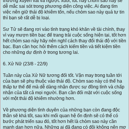
thường xuyên vất vả ngược xuôi, lúc này chòm sao này sẽ
dễ mắc sai sót trong phương diện công việc. Ai đang tìm
việc nên giữ thái độ khiêm tốn, nếu chòm sao này quá tự tin
thì bạn sẽ rất dễ bị loại.
Sư Tử sẽ đang rơi vào tình trạng khó khăn về tài chính, thay
vì vay mượn tiền bạc để trang trải cuộc sống hiện tại, tốt hơn
hết chòm sao này hãy nên nghĩ cách thay đổi thái độ với tiền
bạc. Bạn cần học hỏi thêm cách kiếm tiền và tiết kiệm tiền
cho những dự định ở trong tương lai.
6. Xử Nữ (23/8 - 22/9)
Tuần này của Xử Nữ tương đối tốt. Vận may trong tuần tới
của bạn sẽ phụ thuộc vào thái độ. Chòm sao này có thể hạ
thấp tư thế để mà dễ dàng nhận được sự đồng tình và chấp
nhận của tất cả mọi người. Bạn cần đối mặt với cuộc sống
với một thái độ khiêm nhường hơn.
Về phương diện tình duyên của những bạn còn đang độc
thân sẽ khá tốt, sau khi mối quan hệ ổn định sẽ có thể có
bước phát triển sau đó, tốt hơn hết là chòm sao này cần
mạnh dạn hơn nữa. Những ai đã đang có đôi không nên mơ