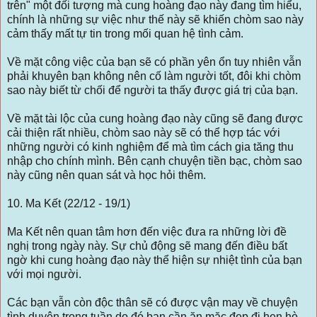
trên" một đối tượng mà cung hoàng đạo này đang tìm hiểu,
chính là những sự việc như thế này sẽ khiến chòm sao này
cảm thấy mất tự tin trong mối quan hệ tình cảm.
Về mặt công việc của bạn sẽ có phần yên ổn tuy nhiên vẫn
phải khuyên bạn không nên cố làm người tốt, đôi khi chòm
sao này biết từ chối để người ta thấy được giá trị của bạn.
Về mặt tài lộc của cung hoàng đạo này cũng sẽ đang được
cải thiện rất nhiều, chòm sao này sẽ có thể hợp tác với
những người có kinh nghiệm để mà tìm cách gia tăng thu
nhập cho chính mình. Bên cạnh chuyện tiền bạc, chòm sao
này cũng nên quan sát và học hỏi thêm.
10. Ma Kết (22/12 - 19/1)
Ma Kết nên quan tâm hơn đến việc đưa ra những lời đề
nghị trong ngày này. Sự chủ động sẽ mang đến điều bất
ngờ khi cung hoàng đạo này thể hiện sự nhiệt tình của bạn
với mọi người.
Các bạn vẫn còn độc thân sẽ có được vận may về chuyện
tình duyên trong tuần do đó bạn cần ăn mặc đẹp đi hẹn hò