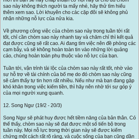
sao này không thích người ta mấy nhé, hãy thử tìm hiểu
thêm xem sao. Lời khuyên cho các cặp đôi sẽ không phủ
nhận những nỗ lực của nửa kia.
Về phương công việc của chòm sao này trong tuần tới rất
tốt, chỉ cần chòm sao này nhanh tay và chăm chỉ thì kết quả
đạt được cũng sẽ rất cao. Ai đang tìm việc nên đề phòng các
cạm bẫy, và sẽ không hoàn toàn tin vào những lời quảng
cáo, chúng hoàn toàn phụ thuộc vào nỗ lực của bạn.
Tuần tới, vận trình tài lộc của chòm sao này rất tốt, nhờ vào
sự hỗ trợ về tài chính của bố mẹ do đó chòm sao này cũng
sẽ cảm thấy tự tin hơn rất nhiều. Nếu như mà bạn đang gặp
khó khăn trong việc kiếm tiền, thì hãy nên nhờ tới sự góp ý
của mọi người xung quanh.
12. Song Ngư (19/2 - 20/3)
Song Ngư sẽ phát huy được hết tiềm năng của bản thân. Có
thể thấy, chòm sao này sẽ đạt được một số tiến bộ trong
tuần này. Mọi nỗ lực trong thời gian này sẽ được kiểm
chứng một cách rất rõ ràng, và cuộc sống của bạn cũng dần