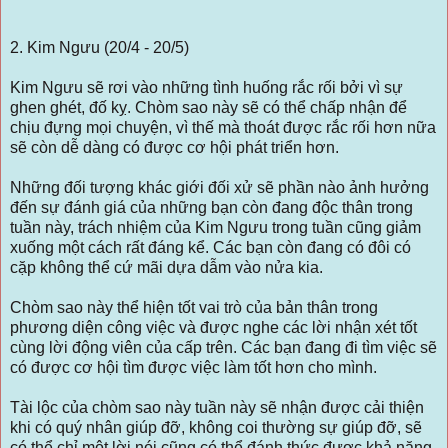
2. Kim Ngưu (20/4 - 20/5)
Kim Ngưu sẽ rơi vào những tình huống rắc rối bởi vì sự
ghen ghét, đố kỵ. Chòm sao này sẽ có thể chấp nhận để
chịu đựng mọi chuyện, vì thế mà thoát được rắc rối hơn nữa
sẽ còn dễ dàng có được cơ hội phát triển hơn.
Những đối tượng khác giới đối xử sẽ phần nào ảnh hưởng
đến sự đánh giá của những bạn còn đang độc thân trong
tuần này, trách nhiệm của Kim Ngưu trong tuần cũng giảm
xuống một cách rất đáng kể. Các bạn còn đang có đôi có
cặp không thể cứ mãi dựa dẫm vào nửa kia.
Chòm sao này thể hiện tốt vai trò của bản thân trong
phương diện công việc và được nghe các lời nhận xét tốt
cùng lời động viên của cấp trên. Các bạn đang đi tìm việc sẽ
có được cơ hội tìm được việc làm tốt hơn cho mình.
Tài lộc của chòm sao này tuần này sẽ nhận được cải thiện
khi có quý nhân giúp đỡ, không coi thường sự giúp đỡ, sẽ
có thể chỉ một lời nói cũng có thể đánh thức được khả năng