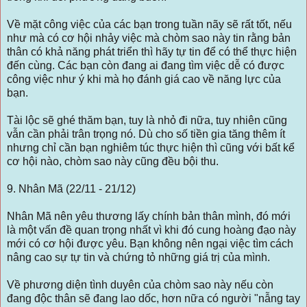
Về mặt công việc của các bạn trong tuần nãy sẽ rất tốt, nếu
như mà có cơ hội nhảy việc mà chòm sao này tin rằng bản
thân có khả năng phát triển thì hãy tự tin để có thể thực hiện
đến cùng. Các bạn còn đang ai đang tìm việc dễ có được
công việc như ý khi mà họ đánh giá cao về năng lực của
bạn.
Tài lộc sẽ ghé thăm bạn, tuy là nhỏ đi nữa, tuy nhiên cũng
vẫn cần phải trân trọng nó. Dù cho số tiền gia tăng thêm ít
nhưng chỉ cần bạn nghiêm túc thực hiện thì cũng với bất kể
cơ hội nào, chòm sao này cũng đều bội thu.
9. Nhân Mã (22/11 - 21/12)
Nhân Mã nên yêu thương lấy chính bản thân mình, đó mới
là một vấn đề quan trọng nhất vì khi đó cung hoàng đạo này
mới có cơ hội được yêu. Bạn không nên ngại việc tìm cách
nâng cao sự tự tin và chứng tỏ những giá trị của mình.
Về phương diện tình duyên của chòm sao này nếu còn
đang độc thân sẽ đang lao dốc, hơn nữa có người "nẫng tay