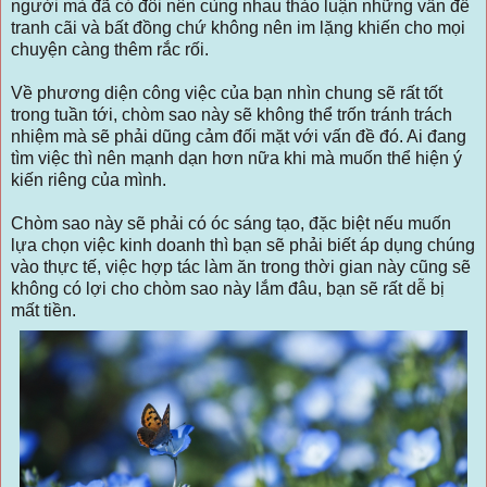
người mà đã có đôi nên cùng nhau thảo luận những vấn đề
tranh cãi và bất đồng chứ không nên im lặng khiến cho mọi
chuyện càng thêm rắc rối.
Về phương diện công việc của bạn nhìn chung sẽ rất tốt
trong tuần tới, chòm sao này sẽ không thể trốn tránh trách
nhiệm mà sẽ phải dũng cảm đối mặt với vấn đề đó. Ai đang
tìm việc thì nên mạnh dạn hơn nữa khi mà muốn thể hiện ý
kiến riêng của mình.
Chòm sao này sẽ phải có óc sáng tạo, đặc biệt nếu muốn
lựa chọn việc kinh doanh thì bạn sẽ phải biết áp dụng chúng
vào thực tế, việc hợp tác làm ăn trong thời gian này cũng sẽ
không có lợi cho chòm sao này lắm đâu, bạn sẽ rất dễ bị
mất tiền.