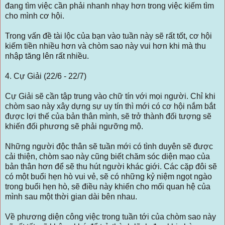
đang tìm việc cần phải nhanh nhạy hơn trong việc kiếm tìm
cho mình cơ hội.
Trong vấn đề tài lộc của bạn vào tuần này sẽ rất tốt, cơ hội
kiếm tiền nhiều hơn và chòm sao này vui hơn khi mà thu
nhập tăng lên rất nhiều.
4. Cự Giải (22/6 - 22/7)
Cự Giải sẽ cần tập trung vào chữ tín với mọi người. Chỉ khi
chòm sao này xây dựng sự uy tín thì mới có cơ hội nắm bắt
được lợi thế của bản thân mình, sẽ trở thành đối tượng sẽ
khiến đối phương sẽ phải ngưỡng mộ.
Những người độc thân sẽ tuần mới có tình duyên sẽ được
cải thiện, chòm sao này cũng biết chăm sóc diện mạo của
bản thân hơn để sẽ thu hút người khác giới. Các cặp đôi sẽ
có một buổi hẹn hò vui vẻ, sẽ có những kỷ niệm ngọt ngào
trong buổi hẹn hò, sẽ điều này khiến cho mối quan hệ của
mình sau một thời gian dài bên nhau.
Về phương diện công việc trong tuần tới của chòm sao này