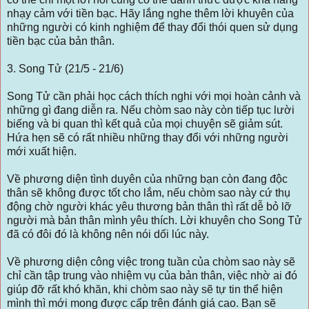
nhạy cảm với tiền bạc. Hãy lắng nghe thêm lời khuyên của
những người có kinh nghiệm để thay đổi thói quen sử dụng
tiền bạc của bản thân.
3. Song Tử (21/5 - 21/6)
Song Tử cần phải học cách thích nghi với mọi hoàn cảnh và
những gì đang diễn ra. Nếu chòm sao này còn tiếp tục lười
biếng và bi quan thì kết quả của mọi chuyện sẽ giảm sút.
Hứa hẹn sẽ có rất nhiều những thay đổi với những người
mới xuất hiện.
Về phương diện tình duyên của những bạn còn đang độc
thân sẽ không được tốt cho lắm, nếu chòm sao này cứ thụ
động chờ người khác yêu thương bản thân thì rất dễ bỏ lỡ
người mà bản thân mình yêu thích. Lời khuyên cho Song Tử
đã có đôi đó là không nên nói dối lúc này.
Về phương diện công việc trong tuần của chòm sao này sẽ
chỉ cần tập trung vào nhiệm vụ của bản thân, việc nhờ ai đó
giúp đỡ rất khó khăn, khi chòm sao này sẽ tự tin thể hiện
mình thì mới mong được cấp trên đánh giá cao. Bạn sẽ