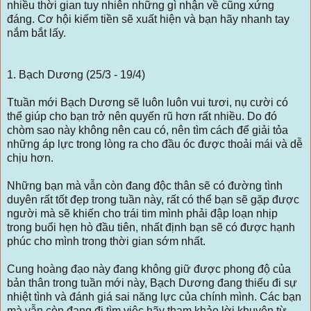
nhiều thời gian tuy nhiên những gì nhận về cũng xứng
đáng. Cơ hội kiếm tiền sẽ xuất hiện và bạn hãy nhanh tay
nắm bắt lấy.
1. Bạch Dương (25/3 - 19/4)
Ttuần mới Bạch Dương sẽ luôn luôn vui tươi, nụ cười có
thể giúp cho bạn trở nên quyến rũ hơn rất nhiều. Do đó
chòm sao này không nên cau có, nên tìm cách để giải tỏa
những áp lực trong lòng ra cho đầu óc được thoải mái và dễ
chịu hơn.
Những bạn mà vẫn còn đang độc thân sẽ có đường tình
duyên rất tốt đẹp trong tuần này, rất có thể bạn sẽ gặp được
người mà sẽ khiến cho trái tim mình phải đập loạn nhịp
trong buổi hẹn hò đầu tiên, nhất định bạn sẽ có được hạnh
phúc cho mình trong thời gian sớm nhất.
Cung hoàng đạo này đang không giữ được phong độ của
bản thân trong tuần mới này, Bạch Dương đang thiếu đi sự
nhiệt tình và đánh giá sai năng lực của chính mình. Các bạn
mà vẫn còn đang đi tìm việc hãy tham khảo lời khuyên từ