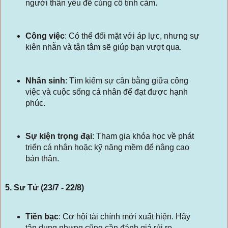
người thân yêu để củng cố tình cảm.
Công việc
:
Có thể đối mặt với áp lực, nhưng sự
kiên nhẫn và tận tâm sẽ giúp bạn vượt qua.
Nhân sinh
:
Tìm kiếm sự cân bằng giữa công
việc và cuộc sống cá nhân để đạt được hạnh
phúc.
Sự kiện trọng đại
:
Tham gia khóa học về phát
triển cá nhân hoặc kỹ năng mềm để nâng cao
bản thân.
5. Sư Tử (23/7 - 22/8)
Tiền bạc
:
Cơ hội tài chính mới xuất hiện. Hãy
tận dụng nhưng cũng cần đánh giá rủi ro.