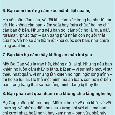
6. Bạn xem thường cảm xúc mãnh liệt của họ
Họ yêu sâu, đau sâu, và đôi khi cảm xúc trong họ như lũ tràn
về. Họ không cần bạn kiểm soát hay “sửa chữa” họ, họ chỉ
cần bạn ở bên. Nhưng nếu bạn gọi cảm xúc họ là “quá đà”,
“drama”, “phức tạp” – bạn đang phủ nhận con người thật
của họ. Và họ sẽ âm thầm rút khỏi cuộc đời bạn, như chưa
từng xuất hiện.
7. Bạn làm họ cảm thấy không an toàn khi yêu
Một Bọ Cạp yêu là trao hết, không giữ lại gì. Nhưng nếu bạn
khiến họ luôn cảm thấy lo lắng, bất an – vì sự mập mờ, vì sự
thiếu nhất quán, vì những lần khiến họ nghi ngờ lòng mình –
thì họ sẽ lùi lại. Họ thà một mình mà an toàn, còn hơn ở bên
bạn trong trạng thái sợ hãi rằng mình đang bị thay thế.
8. Bạn phán xét quá nhanh mà không chịu lắng nghe họ
Bọ Cạp không dễ mở lòng. Một khi họ kể về quá khứ, về vết
thương, về những điều họ chưa từng nói với ai – mà bạn
chỉ cười nhạt, hoài nghi, hay xem nhẹ – bạn vừa phá hủy