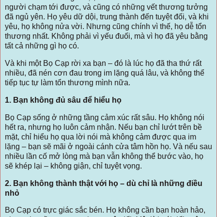
người chạm tới được, và cũng có những vết thương tưởng
đã ngủ yên. Họ yêu dữ dội, trung thành đến tuyệt đối, và khi
yêu, họ không nửa vời. Nhưng cũng chính vì thế, họ dễ tổn
thương nhất. Không phải vì yếu đuối, mà vì họ đã yêu bằng
tất cả những gì họ có.
Và khi một Bọ Cạp rời xa bạn – đó là lúc họ đã tha thứ rất
nhiều, đã nén cơn đau trong im lặng quá lâu, và không thể
tiếp tục tự làm tổn thương mình nữa.
1. Bạn không đủ sâu để hiểu họ
Bọ Cạp sống ở những tầng cảm xúc rất sâu. Họ không nói
hết ra, nhưng họ luôn cảm nhận. Nếu bạn chỉ lướt trên bề
mặt, chỉ hiểu họ qua lời nói mà không cảm được qua im
lặng – bạn sẽ mãi ở ngoài cánh cửa tâm hồn họ. Và nếu sau
nhiều lần cố mở lòng mà bạn vẫn không thể bước vào, họ
sẽ khép lại – không giận, chỉ tuyệt vọng.
2. Bạn không thành thật với họ – dù chỉ là những điều
nhỏ
Bọ Cạp có trực giác sắc bén. Họ không cần bạn hoàn hảo,