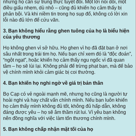
nhưng họ cần sự trung thực tuyệt đối. Một lời nói dối, một
điều giấu nhẹm, dù nhỏ – cũng đủ khiến họ cảm thấy bị
phản bội. Và khi niềm tin trong họ sụp đổ, không có lời xin
lỗi nào đủ lớn để cứu vãn.
3. Bạn không hiểu rằng ghen tuông của họ là biểu hiện
của yêu thương
Họ không ghen vì sở hữu. Họ ghen vì họ đã đặt bạn ở nơi
sâu nhất trong trái tim họ. Nếu bạn chỉ xem đó là “độc đoán”,
“ngột ngạt”, hoặc khiến họ cảm thấy ngu ngốc vì đã quan
tâm – họ sẽ lùi lại. Không phải để trừng phạt bạn, mà để bảo
vệ chính mình khỏi cảm giác bị coi thường.
4. Bạn khiến họ nghi ngờ về giá trị bản thân
Bọ Cạp có vẻ ngoài mạnh mẽ, nhưng họ cũng là người tự
hoài nghi và hay chất vấn chính mình. Nếu bạn luôn khiến
họ cảm thấy mình không đủ tốt, không đủ hấp dẫn, không
đáng được yêu – họ sẽ âm thầm rút lui. Vì yêu bạn không
nên đồng nghĩa với việc làm tổn thương chính mình.
5. Bạn không chấp nhận mặt tối của họ