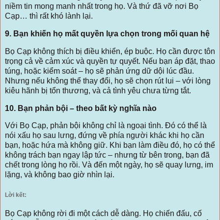
niềm tin mong manh nhất trong họ. Và thứ đã vỡ nơi Bọ
Cạp… thì rất khó lành lại.
9. Bạn khiến họ mất quyền lựa chọn trong mối quan hệ
Bọ Cạp không thích bị điều khiển, ép buộc. Họ cần được tôn
trọng cả về cảm xúc và quyền tự quyết. Nếu bạn áp đặt, thao
túng, hoặc kiểm soát – họ sẽ phản ứng dữ dội lúc đầu.
Nhưng nếu không thể thay đổi, họ sẽ chọn rút lui – với lòng
kiêu hãnh bị tổn thương, và cả tình yêu chưa từng tắt.
10. Bạn phản bội – theo bất kỳ nghĩa nào
Với Bọ Cạp, phản bội không chỉ là ngoại tình. Đó có thể là
nói xấu họ sau lưng, đứng về phía người khác khi họ cần
bạn, hoặc hứa mà không giữ. Khi bạn làm điều đó, họ có thể
không trách bạn ngay lập tức – nhưng từ bên trong, bạn đã
chết trong lòng họ rồi. Và đến một ngày, họ sẽ quay lưng, im
lặng, và không bao giờ nhìn lại.
Lời kết:
Bọ Cạp không rời đi một cách dễ dàng. Họ chiến đấu, cố