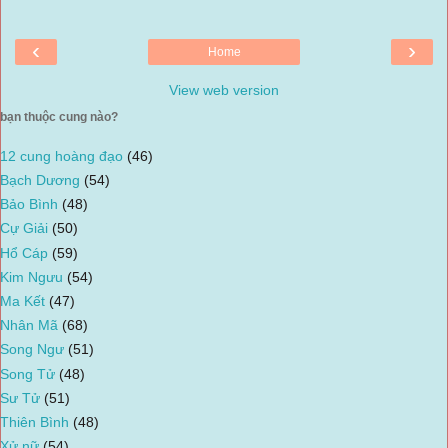
‹
›
Home
View web version
bạn thuộc cung nào?
12 cung hoàng đạo
(46)
Bạch Dương
(54)
Bảo Bình
(48)
Cự Giải
(50)
Hổ Cáp
(59)
Kim Ngưu
(54)
Ma Kết
(47)
Nhân Mã
(68)
Song Ngư
(51)
Song Tử
(48)
Sư Tử
(51)
Thiên Bình
(48)
Xử nữ
(54)