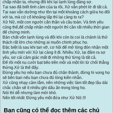
chấp nhận ta, nhưng đôi khi lại lạnh lùng đáng sợ.
Tại sao đã biết tình cảm của ta rồi, Xử vẫn phớt lờ đi tất cả.
Tại sao vẫn dường như tồn tại một khoảng cách giữa họ đối
với ta, mà cứ cố khoảng lấp thì lại càng to ra?
Xử Nữ, một con người cẩn thận và cầu toàn. Và tình yêu
cũng thế,để chấp nhận một người thì cần rất nhiều thời gian
để chứng minh.
Bản chất vốn lạnh lùng và đôi khi còn bị coi là chảnh là thử
thách rất lớn cho những ai muốn chinh phục họ.
Đặc biệt là sau khi tan vỡ, cơ hội để mở lòng đón nhận một
tình yêu mới với Xử lại càng ít đi. Nhiều Xử, lại đâm ra sợ
yêu, sợ cái cảm giác mất đi những thứ từng là tất cả.
Để rồi một nụ cười bạt bẽo trên môi và một lời từ chối thẳng
thừng.Xử là thế đấy.
Đừng yêu họ nếu bạn chưa đủ chân thành, đừng hi vọng họ
sẽ bên bạn nếu bạn chưa đủ lòng kiên nhẫn.
Xử cũng nhạy cảm lắm, nên những việc làm tốt đẹp lâu dài
chắc chắn sẽ ít nhiều ghi dấu ấn trong lòng họ.
Nói thì dễ nhưng làm mới khó.
Nên tốt nhất: Đừng yêu một đứa như Xử Nữ.!!!
Bạn cũng có thể đọc thêm các chủ