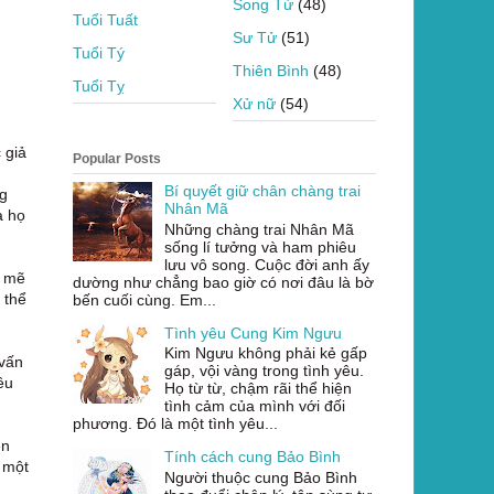
Song Tử
(48)
Tuổi Tuất
Sư Tử
(51)
Tuổi Tý
Thiên Bình
(48)
Tuổi Tỵ
Xử nữ
(54)
 giả
Popular Posts
Bí quyết giữ chân chàng trai
ng
Nhân Mã
a họ
Những chàng trai Nhân Mã
sống lí tưởng và ham phiêu
lưu vô song. Cuộc đời anh ấy
h mẽ
dường như chẳng bao giờ có nơi đâu là bờ
 thể
bến cuối cùng. Em...
Tình yêu Cung Kim Ngưu
Kim Ngưu không phải kẻ gấp
 vấn
gáp, vội vàng trong tình yêu.
ều
Họ từ từ, chậm rãi thể hiện
tình cảm của mình với đối
phương. Đó là một tình yêu...
ên
Tính cách cung Bảo Bình
 một
Người thuộc cung Bảo Bình