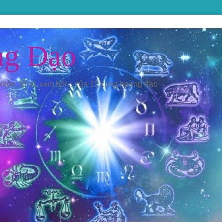
ng Đạo
 khỏe, tử vi, xem bói... của 12 cung hoàng đạo