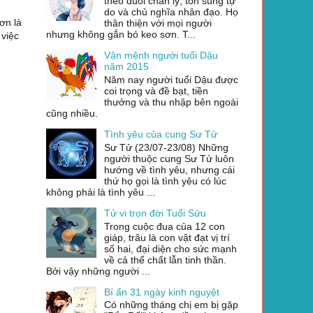
theo đuổi chân lý, tôn sùng tự
do và chủ nghĩa nhân đạo. Họ
ơn là
thân thiện với mọi người
nhưng không gắn bó keo sơn. T...
 việc
Vận mệnh người tuổi Dậu
năm 2015
Năm nay người tuổi Dậu được
coi trọng và đề bạt, tiền
thưởng và thu nhập bên ngoài
cũng nhiều.
Tình yêu của cung Sư Tử
Sư Tử (23/07-23/08) Những
người thuộc cung Sư Tử luôn
hướng về tình yêu, nhưng cái
thứ họ gọi là tình yêu có lúc
không phải là tình yêu ...
Tử vi trọn đời Tuổi Sửu
Trong cuộc đua của 12 con
giáp, trâu là con vật đạt vị trí
số hai, đại diện cho sức mạnh
về cả thể chất lẫn tinh thần.
Bởi vậy những người ...
Bí ẩn 31 ngày kinh nguyệt
Có những tháng chị em bị gặp