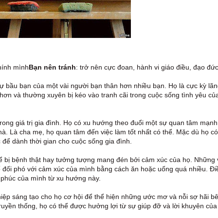
chính mình
Bạn nên tránh
: trở nên cực đoan, hành vi giáo điều, đạo đức
sự bầu bạn của một vài người bạn thân hơn nhiều bạn. Họ là cực kỳ lã
hơn và thường xuyên bị kéo vào tranh cãi trong cuộc sống tình yêu củ
 trong giá trị gia đình. Họ có xu hướng theo đuổi một sự quan tâm mạn
 nhà. Là cha mẹ, họ quan tâm đến việc làm tốt nhất có thể. Mặc dù họ có
 để dành thời gian cho cuộc sống gia đình.
 thể bị bệnh thật hay tưởng tượng mang đén bởi cảm xúc của họ. Những
ố đối phó với cảm xúc của mình bằng cách ăn hoặc uống quá nhiều. Đi
 phúc của mình từ xu hướng này.
iệp sáng tạo cho họ cơ hội để thể hiện những ước mơ và nỗi sợ hãi b
ruyền thống, họ có thể được hưởng lợi từ sự giúp đỡ và lời khuyên của