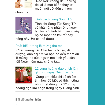
"Rắc Rối" không đều,nhưng
đó lại là một bí ẩn thay lời
muốn nói gửi đến chị em
chúng ta.
Tính cách cung Song Tử
Tính khí Song Tử: Song Tử
có khả năng phản ứng ngay
lập tức với tình hình, và vì vậy
họ có một tính khí rất hay
nóng nảy. Họ có thể được...
Phát biểu trong lễ mừng thọ mẹ
Chào mừng các Chú bác, cô cậu, dì
dượng, anh chị em và bạn bè đến tham dự
lễ mừng thọ của người mẹ kính yêu của
tôi! Ngày hôm nay, chúng ta...
12 cung hoàng đạo thích làm
gì trong ngày Giáng sinh?
Cùng tìm hiểu chỉ số chiêm
tinh học để biết sở thích cũng
như hoạt động mà 12 cung
hoàng đạo lựa chọn trong ngày Giáng sinh.
Bài viết ngẫu nhiên