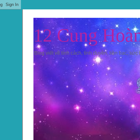
12 Cung Hoà
Blog viết về tính cách, tình duyên, tiền bạc, sức