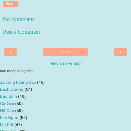
Share
No comments:
Post a Comment
‹
›
Home
View web version
bạn thuộc cung nào?
12 cung hoàng đạo
(46)
Bạch Dương
(54)
Bảo Bình
(48)
Cự Giải
(50)
Hổ Cáp
(59)
Kim Ngưu
(54)
Ma Kết
(47)