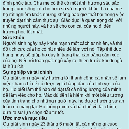
đình phức tạp. Cha mẹ có thể có một ảnh hưởng sâu sắc
trong cuộc sống của họ hơn so với người khác. Là cha mẹ,
họ rất nghiêm khắc nhưng không bao giờ thất bại trong việc
truyền đạt tình cảm thực sự. Giáo dục là quan trọng đối với
những người này, và họ sẽ cho con cái của họ đi đến
trường học tốt nhất.
Sức khỏe
Người sinh ngày này khỏe mạnh một cách tự nhiên, và thái
độ tích cực của họ có rất nhiều để làm với nó. Tập thể dục
hàng ngày sẽ giúp họ duy trì trạng thái cân bằng cảm xúc
của họ. Nếu rối loạn giấc ngủ xảy ra, thiền trước khi đi ngủ
là hữu ích.
Sự nghiệp và tài chính
Cự giải sinh ngày này hướng tới thành công cá nhân sẽ làm
việc chăm chỉ để có được vị trí hàng đầu của lĩnh vực của
họ. Họ biết làm thế nào để đặt tất cả năng lượng của mình
để làm việc cho họ. Mặc dù tiền là hiếm khi một biểu tượng
của tình trạng cho những người này, họ được hưởng sự an
toàn nó mang lại. Họ thông minh và bảo thủ về tài chính,
đưa ra sự lựa chọn đầu tư tốt.
Ước mơ và mục tiêu
Cự giải sinh ngày 23 tháng 6 muốn tất cả những gì cuộc