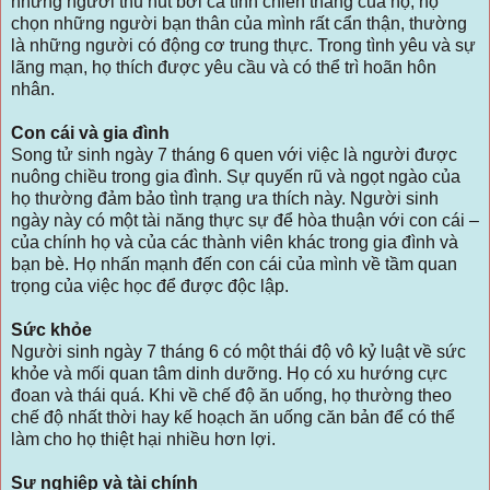
những người thu hút bởi cá tính chiến thắng của họ, họ
chọn những người bạn thân của mình rất cẩn thận, thường
là những người có động cơ trung thực. Trong tình yêu và sự
lãng mạn, họ thích được yêu cầu và có thể trì hoãn hôn
nhân.
Con cái và gia đình
Song tử sinh ngày 7 tháng 6 quen với việc là người được
nuông chiều trong gia đình. Sự quyến rũ và ngọt ngào của
họ thường đảm bảo tình trạng ưa thích này. Người sinh
ngày này có một tài năng thực sự để hòa thuận với con cái –
của chính họ và của các thành viên khác trong gia đình và
bạn bè. Họ nhấn mạnh đến con cái của mình về tầm quan
trọng của việc học để được độc lập.
Sức khỏe
Người sinh ngày 7 tháng 6 có một thái độ vô kỷ luật về sức
khỏe và mối quan tâm dinh dưỡng. Họ có xu hướng cực
đoan và thái quá. Khi về chế độ ăn uống, họ thường theo
chế độ nhất thời hay kế hoạch ăn uống căn bản để có thể
làm cho họ thiệt hại nhiều hơn lợi.
Sự nghiệp và tài chính