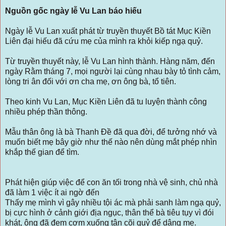
Nguồn gốc ngày lễ Vu Lan báo hiếu
Ngày lễ Vu Lan xuất phát từ truyền thuyết Bồ tát Mục Kiền
Liên đại hiếu đã cứu mẹ của mình ra khỏi kiếp ngạ quỷ.
Từ truyền thuyết này, lễ Vu Lan hình thành. Hàng năm, đến
ngày Rằm tháng 7, mọi người lại cùng nhau bày tỏ tình cảm,
lòng tri ân đối với ơn cha mẹ, ơn ông bà, tổ tiên.
Theo kinh Vu Lan, Mục Kiền Liên đã tu luyện thành công
nhiều phép thần thông.
Mẫu thân ông là bà Thanh Đề đã qua đời, để tưởng nhớ và
muốn biết mẹ bây giờ như thế nào nên dùng mắt phép nhìn
khắp thế gian để tìm.
Phát hiện giúp việc để con ăn tối trong nhà vệ sinh, chủ nhà
đã làm 1 việc ít ai ngờ đến
Thấy mẹ mình vì gây nhiều tội ác mà phải sanh làm ngạ quỷ,
bị cực hình ở cảnh giới địa ngục, thân thể bà tiêu tụy vì đói
khát, ông đã đem cơm xuống tận cõi quỷ để dâng mẹ.