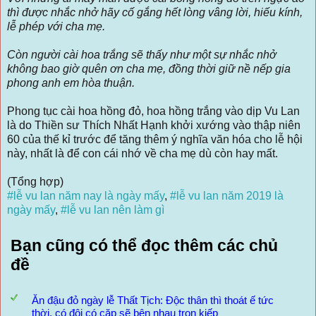
thì được nhắc nhở hãy cố gắng hết lòng vâng lời, hiếu kính,
lễ phép với cha mẹ.
Còn người cài hoa trắng sẽ thấy như một sự nhắc nhở
không bao giờ quên ơn cha mẹ, đồng thời giữ nề nếp gia
phong anh em hòa thuận.
Phong tục cài hoa hồng đỏ, hoa hồng trắng vào dịp Vu Lan
là do Thiền sư Thích Nhất Hạnh khởi xướng vào thập niên
60 của thế kỉ trước để tăng thêm ý nghĩa văn hóa cho lễ hội
này, nhất là để con cái nhớ về cha mẹ dù còn hay mất.
(Tổng hợp)
#lễ vu lan năm nay là ngày mấy
,
#lễ vu lan năm 2019 là
ngày mấy
,
#lễ vu lan nên làm gì
Bạn cũng có thể đọc thêm các chủ
đề
Ăn đậu đỏ ngày lễ Thất Tịch: Độc thân thì thoát ế tức
thời, có đôi có cặp sẽ bên nhau trọn kiếp