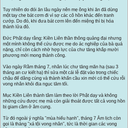
Tuy nhiên do đói ăn lâu ngày nên mẹ ông khi ăn đã dùng
một tay che bát cơm đi vì sợ các cô hồn khác đến tranh
cướp. Do đó, khi đưa bát cơm lên đến miệng thì bị hóa
thành lửa đỏ.
Đức Phật dạy rằng: Kiền Liên thần thông quảng đại nhưng
một mình không thể cứu được mẹ do ác nghiệp của bà quá
nặng, chỉ còn cách nhờ hợp lực của chư tăng khắp mười
phương mới mong thành công.
Vào ngày Rằm tháng 7, nhân lúc chư tăng mãn hạ (sau 3
tháng an cư kiết hạ) thì sửa một cái lễ đặt vào trong chiếc
chậu để dâng cúng và thành khẩn cầu xin mới có thể cứu rỗi
vong nhân khỏi địa ngục tăm tối.
Mục Kiền Liên thành tâm làm theo lời Phật dạy và không
những cứu được mẹ mà còn giải thoát được tất cả vong hồn
bị giam cầm ở âm cung.
Từ đó ngoài ý nghĩa "mùa hiếu hạnh", tháng 7 Âm lịch còn
gọi là tháng "xá tội vong nhân", tức là thời gian các vong