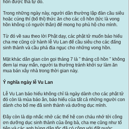
hồn được thả tự do.
Trong những ngày này, người dân thường lập đàn cầu siêu
hoặc cúng thí (bố thí) thức ăn cho các cô hồn (tức là vong
hồn không có người thân) để mong họ phù hộ cho mình.
Từ đó về sau theo lời Phật dạy, các phật tử muốn báo hiếu
cha mẹ cũng cử hành lễ Vu Lan để cầu siêu cho các đấng
sinh thành và cầu phá địa ngục cho những vong hồn.
Mặt khác dân gian còn gọi tháng 7 là " tháng cô hồn " không
đem lại may mắn, người ta thường tránh khởi sự làm ăn
mua bán xây nhà trong thời gian này.
Ý nghĩa ngày lễ Vu Lan
Lễ Vu Lan báo hiếu không chỉ là ngày dành cho các phật tử
đó còn là mùa báo ân, báo hiếu của tất cả những người con
dành cho bố mẹ đã sinh thành và dưỡng dục mình.
Đây còn là dịp nhắc nhở các thế hệ con cháu nhớ tới công
ơn dưỡng dục sinh thành của ông bà, cha mẹ cũng như tổ
tiên và các anh hùng dân tộc đã có công với đất nước.