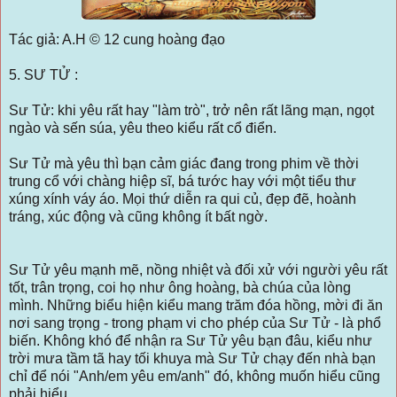
Tác giả: A.H © 12 cung hoàng đạo
5. SƯ TỬ :
Sư Tử: khi yêu rất hay "làm trò", trở nên rất lãng mạn, ngọt
ngào và sến súa, yêu theo kiểu rất cổ điển.
Sư Tử mà yêu thì bạn cảm giác đang trong phim về thời
trung cổ với chàng hiệp sĩ, bá tước hay với một tiểu thư
xúng xính váy áo. Mọi thứ diễn ra qui củ, đẹp đẽ, hoành
tráng, xúc động và cũng không ít bất ngờ.
Sư Tử yêu mạnh mẽ, nồng nhiệt và đối xử với người yêu rất
tốt, trân trọng, coi họ như ông hoàng, bà chúa của lòng
mình. Những biểu hiện kiểu mang trăm đóa hồng, mời đi ăn
nơi sang trọng - trong phạm vi cho phép của Sư Tử - là phổ
biến. Không khó để nhận ra Sư Tử yêu bạn đâu, kiểu như
trời mưa tầm tã hay tối khuya mà Sư Tử chạy đến nhà bạn
chỉ để nói "Anh/em yêu em/anh" đó, không muốn hiểu cũng
phải hiểu.