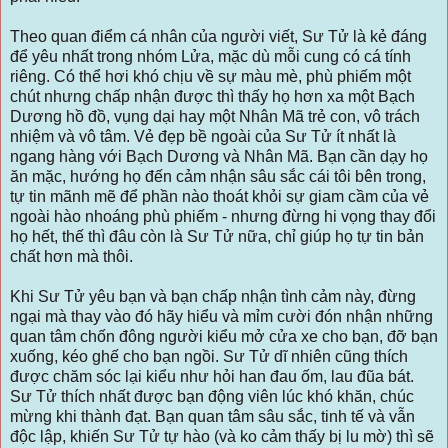
Theo quan điểm cá nhân của người viết, Sư Tử là kẻ đáng
để yêu nhất trong nhóm Lửa, mặc dù mỗi cung có cá tính
riêng. Có thể hơi khó chịu về sự màu mè, phù phiếm một
chút nhưng chấp nhận được thì thấy họ hơn xa một Bạch
Dương hồ đồ, vụng dại hay một Nhân Mã trẻ con, vô trách
nhiệm và vô tâm. Vẻ đẹp bề ngoài của Sư Tử ít nhất là
ngang hàng với Bạch Dương và Nhân Mã. Bạn cần dạy họ
ăn mặc, hướng họ đến cảm nhận sâu sắc cái tôi bên trong,
tự tin mãnh mẽ để phần nào thoát khỏi sự giam cầm của vẻ
ngoài hào nhoáng phù phiếm - nhưng đừng hi vọng thay đổi
họ hết, thế thì đâu còn là Sư Tử nữa, chỉ giúp họ tự tin bản
chất hơn mà thôi.
Khi Sư Tử yêu bạn và bạn chấp nhận tình cảm này, đừng
ngại mà thay vào đó hãy hiểu và mỉm cười đón nhận những
quan tâm chốn đông người kiểu mở cửa xe cho bạn, đỡ bạn
xuống, kéo ghế cho bạn ngồi. Sư Tử dĩ nhiên cũng thích
được chăm sóc lại kiểu như hỏi han đau ốm, lau đũa bát.
Sư Tử thích nhất được bạn động viên lúc khó khăn, chúc
mừng khi thành đạt. Bạn quan tâm sâu sắc, tinh tế và vẫn
độc lập, khiến Sư Tử tự hào (và ko cảm thấy bị lu mờ) thì sẽ