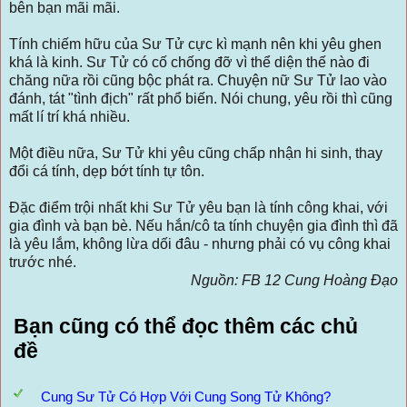
bên bạn mãi mãi.
Tính chiếm hữu của Sư Tử cực kì mạnh nên khi yêu ghen
khá là kinh. Sư Tử có cố chống đỡ vì thể diện thế nào đi
chăng nữa rồi cũng bộc phát ra. Chuyện nữ Sư Tử lao vào
đánh, tát "tình địch" rất phổ biến. Nói chung, yêu rồi thì cũng
mất lí trí khá nhiều.
Một điều nữa, Sư Tử khi yêu cũng chấp nhận hi sinh, thay
đổi cá tính, dẹp bớt tính tự tôn.
Đặc điểm trội nhất khi Sư Tử yêu bạn là tính công khai, với
gia đình và bạn bè. Nếu hắn/cô ta tính chuyện gia đình thì đã
là yêu lắm, không lừa dối đâu - nhưng phải có vụ công khai
trước nhé.
Nguồn: FB 12 Cung Hoàng Đạo
Bạn cũng có thể đọc thêm các chủ
đề
Cung Sư Tử Có Hợp Với Cung Song Tử Không?