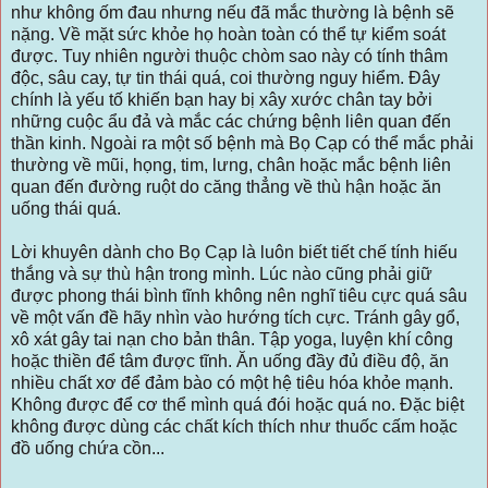
như không ốm đau nhưng nếu đã mắc thường là bệnh sẽ
nặng. Về mặt sức khỏe họ hoàn toàn có thể tự kiểm soát
được. Tuy nhiên người thuộc chòm sao này có tính thâm
độc, sâu cay, tự tin thái quá, coi thường nguy hiểm. Đây
chính là yếu tố khiến bạn hay bị xây xước chân tay bởi
những cuộc ẩu đả và mắc các chứng bệnh liên quan đến
thần kinh. Ngoài ra một số bệnh mà Bọ Cạp có thể mắc phải
thường về mũi, họng, tim, lưng, chân hoặc mắc bệnh liên
quan đến đường ruột do căng thẳng về thù hận hoặc ăn
uống thái quá.
Lời khuyên dành cho Bọ Cạp là luôn biết tiết chế tính hiếu
thắng và sự thù hận trong mình. Lúc nào cũng phải giữ
được phong thái bình tĩnh không nên nghĩ tiêu cực quá sâu
về một vấn đề hãy nhìn vào hướng tích cực. Tránh gây gổ,
xô xát gây tai nạn cho bản thân. Tập yoga, luyện khí công
hoặc thiền để tâm được tĩnh. Ăn uống đầy đủ điều độ, ăn
nhiều chất xơ để đảm bào có một hệ tiêu hóa khỏe mạnh.
Không được để cơ thể mình quá đói hoặc quá no. Đặc biệt
không được dùng các chất kích thích như thuốc cấm hoặc
đồ uống chứa cồn...