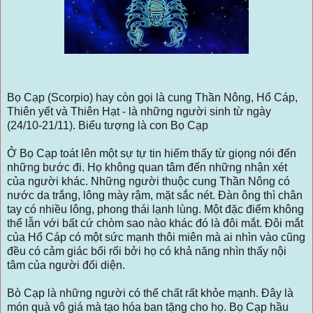
Bọ Cạp (Scorpio) hay còn gọi là cung Thần Nông, Hổ Cáp,
Thiên yết và Thiên Hạt - là những người sinh từ ngày
(24/10-21/11). Biểu tượng là con Bọ Cạp
Ở Bọ Cạp toát lên một sự tự tin hiếm thấy từ giọng nói đến
những bước đi. Họ không quan tâm đến những nhận xét
của người khác. Những người thuộc cung Thần Nông có
nước da trắng, lông mày rậm, mặt sắc nét. Đàn ông thì chân
tay có nhiều lông, phong thái lạnh lùng. Một đặc điểm không
thể lẫn với bất cứ chòm sao nào khác đó là đôi mắt. Đôi mắt
của Hổ Cáp có một sức mạnh thôi miên mà ai nhìn vào cũng
đều có cảm giác bối rối bởi họ có khả năng nhìn thấy nội
tâm của người đối diện.
Bò Cạp là những người có thể chất rất khỏe mạnh. Đây là
món quà vô giá mà tạo hóa ban tặng cho họ. Bọ Cạp hầu