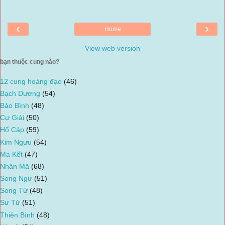
‹
›
Home
View web version
bạn thuộc cung nào?
12 cung hoàng đạo
(46)
Bạch Dương
(54)
Bảo Bình
(48)
Cự Giải
(50)
Hổ Cáp
(59)
Kim Ngưu
(54)
Ma Kết
(47)
Nhân Mã
(68)
Song Ngư
(51)
Song Tử
(48)
Sư Tử
(51)
Thiên Bình
(48)