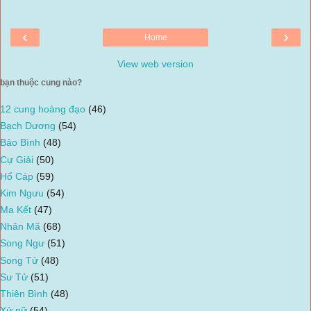
‹
›
Home
View web version
bạn thuộc cung nào?
12 cung hoàng đạo
(46)
Bạch Dương
(54)
Bảo Bình
(48)
Cự Giải
(50)
Hổ Cáp
(59)
Kim Ngưu
(54)
Ma Kết
(47)
Nhân Mã
(68)
Song Ngư
(51)
Song Tử
(48)
Sư Tử
(51)
Thiên Bình
(48)
Xử nữ
(54)