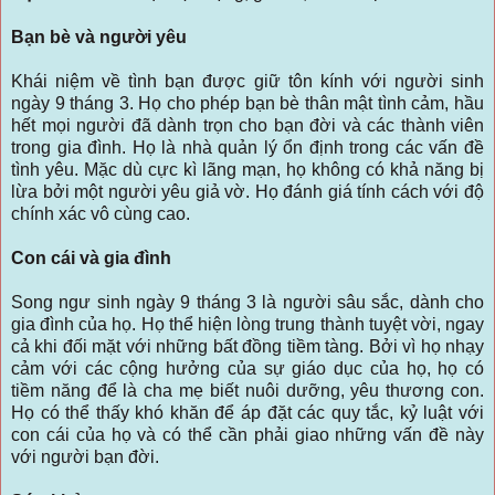
Bạn bè và người yêu
Khái niệm về tình bạn được giữ tôn kính với người sinh
ngày 9 tháng 3. Họ cho phép bạn bè thân mật tình cảm, hầu
hết mọi người đã dành trọn cho bạn đời và các thành viên
trong gia đình. Họ là nhà quản lý ổn định trong các vấn đề
tình yêu. Mặc dù cực kì lãng mạn, họ không có khả năng bị
lừa bởi một người yêu giả vờ. Họ đánh giá tính cách với độ
chính xác vô cùng cao.
Con cái và gia đình
Song ngư sinh ngày 9 tháng 3 là người sâu sắc, dành cho
gia đình của họ. Họ thể hiện lòng trung thành tuyệt vời, ngay
cả khi đối mặt với những bất đồng tiềm tàng. Bởi vì họ nhạy
cảm với các cộng hưởng của sự giáo dục của họ, họ có
tiềm năng để là cha mẹ biết nuôi dưỡng, yêu thương con.
Họ có thể thấy khó khăn để áp đặt các quy tắc, kỷ luật với
con cái của họ và có thể cần phải giao những vấn đề này
với người bạn đời.