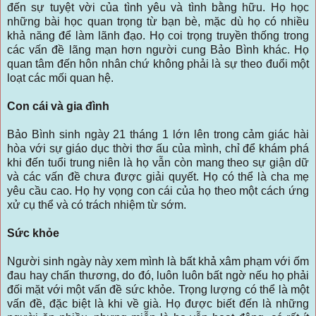
đến sự tuyệt vời của tình yêu và tình bằng hữu. Họ học
những bài học quan trọng từ bạn bè, mặc dù họ có nhiều
khả năng để làm lãnh đạo. Họ coi trọng truyền thống trong
các vấn đề lãng mạn hơn người cung Bảo Bình khác. Họ
quan tâm đến hôn nhân chứ không phải là sự theo đuổi một
loạt các mối quan hệ.
Con cái và gia đình
Bảo Bình sinh ngày 21 tháng 1 lớn lên trong cảm giác hài
hòa với sự giáo dục thời thơ ấu của mình, chỉ để khám phá
khi đến tuổi trung niên là họ vẫn còn mang theo sự giận dữ
và các vấn đề chưa được giải quyết. Họ có thể là cha mẹ
yêu cầu cao. Họ hy vọng con cái của họ theo một cách ứng
xử cụ thể và có trách nhiệm từ sớm.
Sức khỏe
Người sinh ngày này xem mình là bất khả xâm phạm với ốm
đau hay chấn thương, do đó, luôn luôn bất ngờ nếu họ phải
đối mặt với một vấn đề sức khỏe. Trọng lượng có thể là một
vấn đề, đặc biệt là khi về già. Họ được biết đến là những