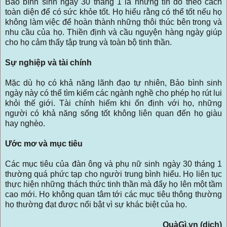
Bảo bình sinh ngày 30 tháng 1 là những tín đồ theo cách
toàn diện để có sức khỏe tốt. Họ hiểu rằng có thể tốt nếu họ
không làm việc để hoàn thành những thôi thúc bên trong và
nhu cầu của họ. Thiền định và cầu nguyện hàng ngày giúp
cho họ cảm thấy tập trung và toàn bộ tinh thần.
Sự nghiệp và tài chính
Mặc dù họ có khả năng lãnh đạo tự nhiên, Bảo bình sinh
ngày này có thể tìm kiếm các ngành nghề cho phép họ rút lui
khỏi thế giới. Tài chính hiếm khi ổn định với họ, những
người có khả năng sống tốt không liên quan đến họ giàu
hay nghèo.
Ước mơ và mục tiêu
Các mục tiêu của đàn ông và phụ nữ sinh ngày 30 tháng 1
thường quá phức tạp cho người trung bình hiểu. Họ liên tục
thực hiện những thách thức tinh thần mà đẩy họ lên một tầm
cao mới. Họ không quan tâm tới các mục tiêu thông thường
họ thường đạt được nổi bật vì sự khác biệt của họ.
QuàGì.vn (dịch)