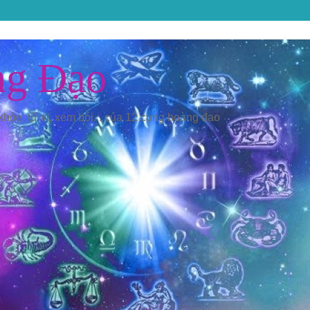
ng Đạo
 khỏe, tử vi, xem bói... của 12 cung hoàng đạo