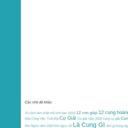
Các chủ đề khác
12 cung hoàn
12 con giáp
10 cách làm nhân mã nhớ bạn
10/10
Cự Giải
Cun
Dậu
Công Việc Tuổi Mùi
Cự giải năm 2020
cung cự giải
Là Cung Gì
Kim Ngưu năm 2020
kim ngưu nữ
làm gì trong ng