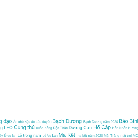
g đạo
Bạch Dương
Bảo Bìn
Ăn chè đậu đỏ cầu duyên
Bạch Dương năm 2020
Cung thủ
Hổ Cáp
g LEO
Dương Cưu
cuôc sống
Độc Thân
Hôn Nhân
Hướng
Ma Kết
Lễ trong năm
ày lễ vu lan
Lễ Vu Lan
ma kết năm 2020
Mặt Trăng
mặt trời
M