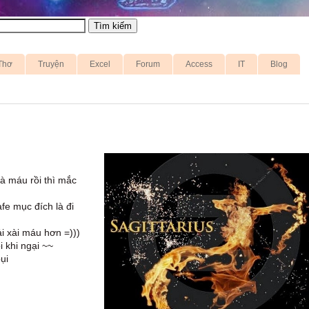
Thơ
Truyện
Excel
Forum
Access
IT
Blog
là máu rồi thì mắc
fe mục đích là đi
ải xài máu hơn =)))
 khi ngại ~~
ụi