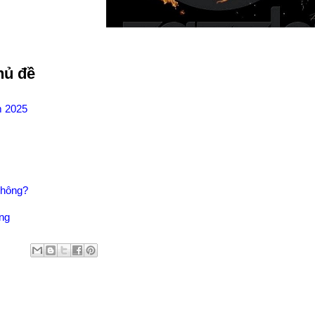
hủ đề
m 2025
Không?
ng