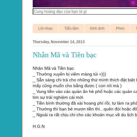
Lời nhạc
Tiếu lâm
hình ảnh
Phim
Thursday, November 14, 2013
Nhân Mã và Tiền bạc
Nhân Mã và Tiền bạc
_ Thường xuyên bị viêm màng túi =)))
_ Sẵn sàng chi trả cho những thứ mình thích đặt biệt 
mấy cũng muốn cho bằng được ( con nít mà )
_ Vung tiền vào các quán ăn hè phố hoặc các quán ca
tìm sự trải nghiệm cái mới
_ Tiền bình thường đã xài hoang phí rồi, tự làm ra ph
_ Thường thì bạn bè mượn tiền thì...quên đòi hoặc đôi
_ Ngoài ra rất chịu chi cho các khoản mục về du lịch b
H.G.N