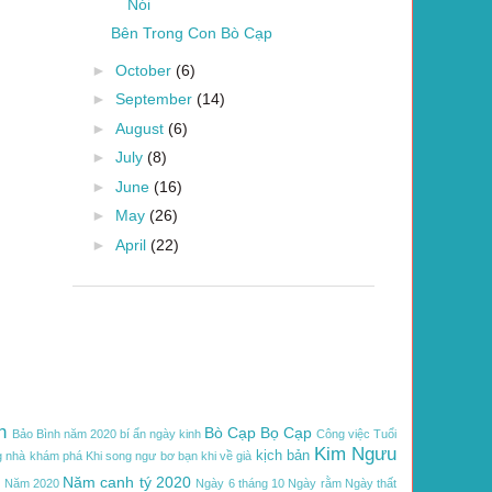
Nói
Bên Trong Con Bò Cạp
►
October
(6)
►
September
(14)
►
August
(6)
►
July
(8)
►
June
(16)
►
May
(26)
►
April
(22)
h
Bò Cạp
Bọ Cạp
Bảo Bình năm 2020
bí ẩn ngày kinh
Công việc Tuổi
Kim Ngưu
kịch bản
 nhà
khám phá
Khi song ngư bơ bạn
khi về già
Năm canh tý 2020
C
Năm 2020
Ngày 6 tháng 10
Ngày rằm
Ngày thất