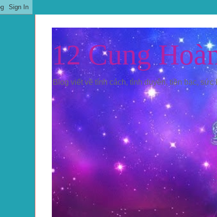
12 Cung Hoà
Blog viết về tính cách, tình duyên, tiền bạc, sức