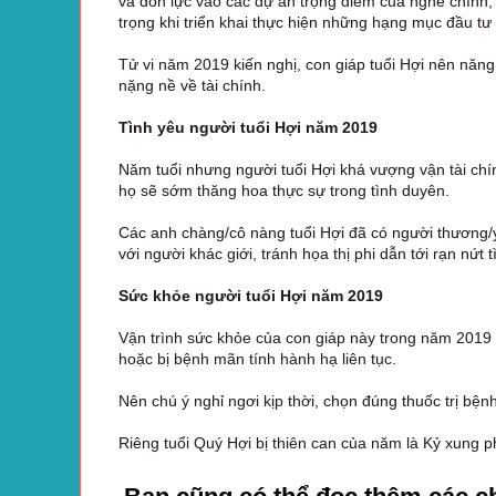
và dồn lực vào các dự án trọng điểm của nghề chính, 
trọng khi triển khai thực hiện những hạng mục đầu tư
Tử vi năm 2019 kiến nghị, con giáp tuổi Hợi nên năng
nặng nề về tài chính.
Tình yêu người tuổi Hợi năm 2019
Năm tuổi nhưng người tuổi Hợi khá vượng vận tài chính
họ sẽ sớm thăng hoa thực sự trong tình duyên.
Các anh chàng/cô nàng tuổi Hợi đã có người thương/y
với người khác giới, tránh họa thị phi dẫn tới rạn nứt
Sức khỏe người tuổi Hợi năm 2019
Vận trình sức khỏe của con giáp này trong năm 201
hoặc bị bệnh mãn tính hành hạ liên tục.
Nên chú ý nghỉ ngơi kịp thời, chọn đúng thuốc trị bện
Riêng tuổi Quý Hợi bị thiên can của năm là Kỷ xung 