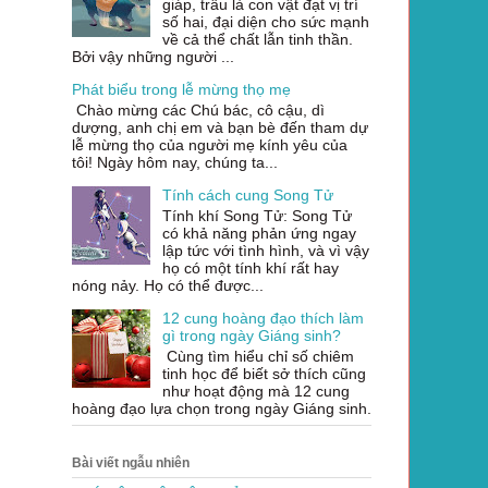
giáp, trâu là con vật đạt vị trí
số hai, đại diện cho sức mạnh
về cả thể chất lẫn tinh thần.
Bởi vậy những người ...
Phát biểu trong lễ mừng thọ mẹ
Chào mừng các Chú bác, cô cậu, dì
dượng, anh chị em và bạn bè đến tham dự
lễ mừng thọ của người mẹ kính yêu của
tôi! Ngày hôm nay, chúng ta...
Tính cách cung Song Tử
Tính khí Song Tử: Song Tử
có khả năng phản ứng ngay
lập tức với tình hình, và vì vậy
họ có một tính khí rất hay
nóng nảy. Họ có thể được...
12 cung hoàng đạo thích làm
gì trong ngày Giáng sinh?
Cùng tìm hiểu chỉ số chiêm
tinh học để biết sở thích cũng
như hoạt động mà 12 cung
hoàng đạo lựa chọn trong ngày Giáng sinh.
Bài viết ngẫu nhiên