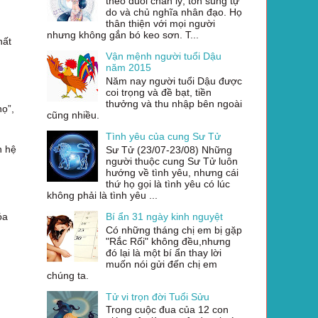
theo đuổi chân lý, tôn sùng tự
do và chủ nghĩa nhân đạo. Họ
thân thiện với mọi người
nhưng không gắn bó keo sơn. T...
hất
Vận mệnh người tuổi Dậu
năm 2015
Năm nay người tuổi Dậu được
coi trọng và đề bạt, tiền
thưởng và thu nhập bên ngoài
nọ”,
cũng nhiều.
Tình yêu của cung Sư Tử
n hệ
Sư Tử (23/07-23/08) Những
người thuộc cung Sư Tử luôn
hướng về tình yêu, nhưng cái
thứ họ gọi là tình yêu có lúc
không phải là tình yêu ...
óa
Bí ẩn 31 ngày kinh nguyệt
Có những tháng chị em bị gặp
"Rắc Rối" không đều,nhưng
đó lại là một bí ẩn thay lời
muốn nói gửi đến chị em
chúng ta.
Tử vi trọn đời Tuổi Sửu
Trong cuộc đua của 12 con