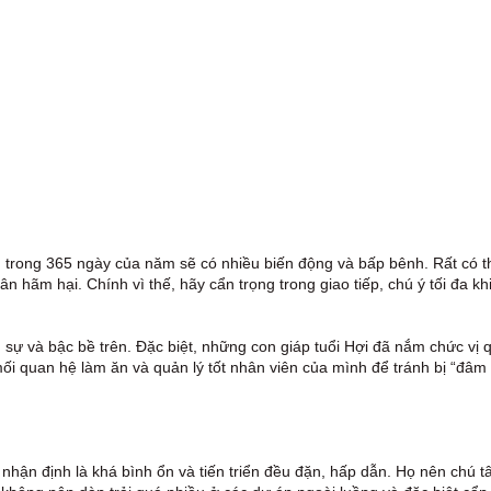
nh trong 365 ngày của năm sẽ có nhiều biến động và bấp bênh. Rất có t
hân hãm hại. Chính vì thế, hãy cẩn trọng trong giao tiếp, chú ý tối đa khi
 sự và bậc bề trên. Đặc biệt, những con giáp tuổi Hợi đã nắm chức vị 
mối quan hệ làm ăn và quản lý tốt nhân viên của mình để tránh bị “đâm
 nhận định là khá bình ổn và tiến triển đều đặn, hấp dẫn. Họ nên chú 