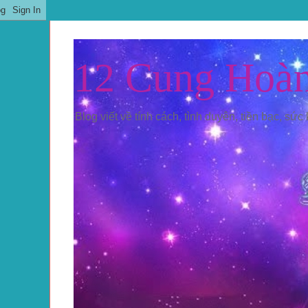
12 Cung Hoà
Blog viết về tính cách, tình duyên, tiền bạc, sức