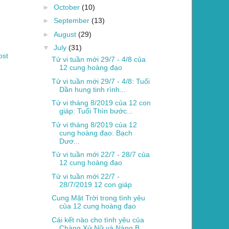
►
October
(10)
►
September
(13)
►
August
(29)
▼
July
(31)
ost
Tử vi tuần mới 29/7 - 4/8 của
12 cung hoàng đạo
Tử vi tuần mới 29/7 - 4/8: Tuổi
Dần hung tinh rình...
Tử vi tháng 8/2019 của 12 con
giáp: Tuổi Thìn bước...
Tử vi tháng 8/2019 của 12
cung hoàng đạo: Bạch
Dươ...
Tử vi tuần mới 22/7 - 28/7 của
12 cung hoàng đạo
Tử vi tuần mới 22/7 -
28/7/2019 12 con giáp
Cung Mặt Trời trong tình yêu
của 12 cung hoàng đạo
Cái kết nào cho tình yêu của
Chàng Xử Nữ và Nàng B...