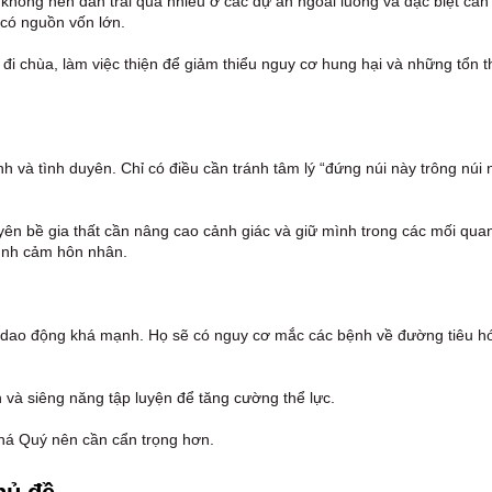
không nên dàn trải quá nhiều ở các dự án ngoài luồng và đặc biệt cẩn
 có nguồn vốn lớn.
 đi chùa, làm việc thiện để giảm thiểu nguy cơ hung hại và những tổn t
 và tình duyên. Chỉ có điều cần tránh tâm lý “đứng núi này trông núi 
ên bề gia thất cần nâng cao cảnh giác và giữ mình trong các mối qua
 tình cảm hôn nhân.
9 dao động khá mạnh. Họ sẽ có nguy cơ mắc các bệnh về đường tiêu h
h và siêng năng tập luyện để tăng cường thể lực.
phá Quý nên cần cẩn trọng hơn.