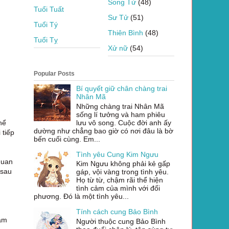
Song Tử
(48)
Tuổi Tuất
Sư Tử
(51)
Tuổi Tý
Thiên Bình
(48)
Tuổi Tỵ
Xử nữ
(54)
Popular Posts
Bí quyết giữ chân chàng trai
Nhân Mã
Những chàng trai Nhân Mã
sống lí tưởng và ham phiêu
hể
lưu vô song. Cuộc đời anh ấy
dường như chẳng bao giờ có nơi đâu là bờ
 tiếp
bến cuối cùng. Em...
Tình yêu Cung Kim Ngưu
quan
Kim Ngưu không phải kẻ gấp
 sau
gáp, vội vàng trong tình yêu.
Họ từ từ, chậm rãi thể hiện
tình cảm của mình với đối
phương. Đó là một tình yêu...
Tính cách cung Bảo Bình
tâm
Người thuộc cung Bảo Bình