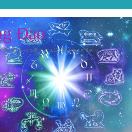
ng Đạo
 khỏe, tử vi, xem bói... của 12 cung hoàng đạo