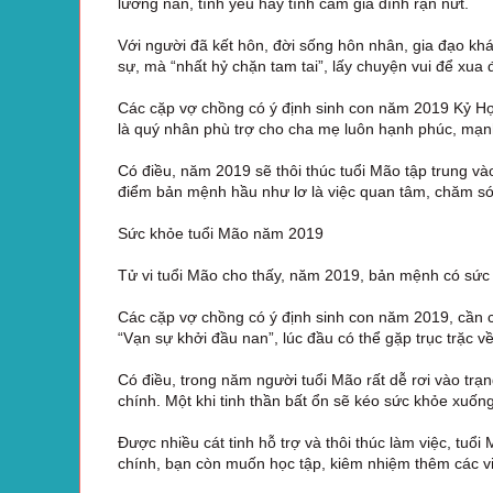
lưỡng nan, tình yêu hay tình cảm gia đình rạn nứt.
Với người đã kết hôn, đời sống hôn nhân, gia đạo khá
sự, mà “nhất hỷ chặn tam tai”, lấy chuyện vui để xua đ
Các cặp vợ chồng có ý định sinh con năm 2019 Kỷ H
là quý nhân phù trợ cho cha mẹ luôn hạnh phúc, mạn
Có điều, năm 2019 sẽ thôi thúc tuổi Mão tập trung vào
điểm bản mệnh hầu như lơ là việc quan tâm, chăm sóc
Sức khỏe tuổi Mão năm 2019
Tử vi tuổi Mão cho thấy, năm 2019, bản mệnh có sức 
Các cặp vợ chồng có ý định sinh con năm 2019, cần ch
“Vạn sự khởi đầu nan”, lúc đầu có thể gặp trục trặc v
Có điều, trong năm người tuổi Mão rất dễ rơi vào trạn
chính. Một khi tinh thần bất ổn sẽ kéo sức khỏe xuốn
Được nhiều cát tinh hỗ trợ và thôi thúc làm việc, tuổ
chính, bạn còn muốn học tập, kiêm nhiệm thêm các v