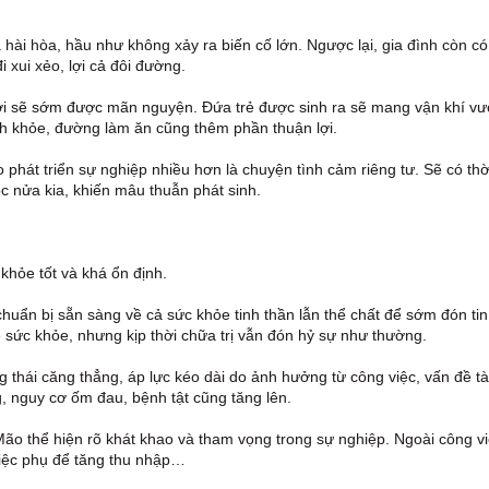
 hài hòa, hầu như không xảy ra biến cố lớn. Ngược lại, gia đình còn có
i xui xẻo, lợi cả đôi đường.
ợi sẽ sớm được mãn nguyện. Đứa trẻ được sinh ra sẽ mang vận khí vư
h khỏe, đường làm ăn cũng thêm phần thuận lợi.
 phát triển sự nghiệp nhiều hơn là chuyện tình cảm riêng tư. Sẽ có thờ
 nửa kia, khiến mâu thuẫn phát sinh.
khỏe tốt và khá ổn định.
uẩn bị sẵn sàng về cả sức khỏe tinh thần lẫn thể chất để sớm đón tin 
ề sức khỏe, nhưng kịp thời chữa trị vẫn đón hỷ sự như thường.
g thái căng thẳng, áp lực kéo dài do ảnh hưởng từ công việc, vấn đề tà
g, nguy cơ ốm đau, bệnh tật cũng tăng lên.
i Mão thể hiện rõ khát khao và tham vọng trong sự nghiệp. Ngoài công v
iệc phụ để tăng thu nhập…