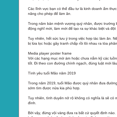
Các lĩnh vực bạn có thể đầu tư là kinh doanh ẩm thực,
năng cho phép để làm ăn.
Trong năm bản mệnh vượng quý nhân, được trưởng bố
động nghĩ mới, làm mới để tạo ra sự khác biệt và đột
Tuy nhiên, hết sức lưu ý trong việc hợp tác làm ăn. Nên
bị lừa lọc hoặc gây tranh chấp rồi lôi nhau ra tòa phâ
Media player poster frame
Với các hạng mục mờ ám hoặc chưa nắm kỹ các luồng
tốt. Đi theo con đường chính ngạch, đúng luật mới lâu
Tình yêu tuổi Mão năm 2019
Trong năm 2019, tuổi Mão được quý nhân đưa đường c
sớm tìm được nửa kia phù hợp.
Tuy nhiên, tình duyên nở rộ không có nghĩa là sẽ có 
đình.
Bởi vậy, đừng vội vàng đưa ra bất cứ quyết định nào. 