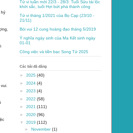
Tử vi tuần mới 22/3 - 28/3: Tuổi Sửu tài lộc
khởi sắc, tuổi Hợi bứt phá thành công
 hỷ
Tử vi tháng 1/2021 của Bọ Cạp (23/10 -
21/11)
ợng,
Bói vui 12 cung hoàng đạo tháng 5/2019
Ý nghĩa ngày sinh của Ma Kết sinh ngày
01-01
i
Công việc và tiền bạc Song Tử 2025
Các bài đã đăng
►
2025
(40)
►
2024
(4)
vui.
►
2023
(4)
►
2022
(58)
i
►
2021
(111)
►
2020
(96)
iệc
▼
2019
(112)
►
November
(1)