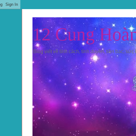
12 Cung Hoà
Blog viết về tính cách, tình duyên, tiền bạc, sức