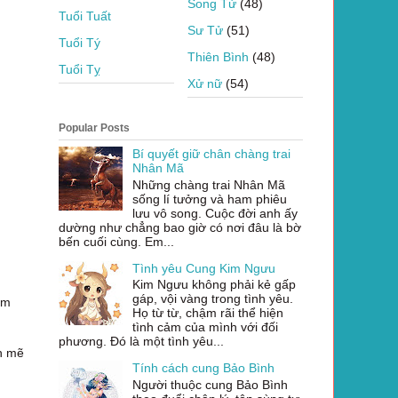
Song Tử
(48)
Tuổi Tuất
Sư Tử
(51)
Tuổi Tý
Thiên Bình
(48)
Tuổi Tỵ
Xử nữ
(54)
Popular Posts
Bí quyết giữ chân chàng trai
Nhân Mã
Những chàng trai Nhân Mã
sống lí tưởng và ham phiêu
lưu vô song. Cuộc đời anh ấy
dường như chẳng bao giờ có nơi đâu là bờ
bến cuối cùng. Em...
Tình yêu Cung Kim Ngưu
Kim Ngưu không phải kẻ gấp
gáp, vội vàng trong tình yêu.
ểm
Họ từ từ, chậm rãi thể hiện
tình cảm của mình với đối
phương. Đó là một tình yêu...
nh mẽ
Tính cách cung Bảo Bình
Người thuộc cung Bảo Bình