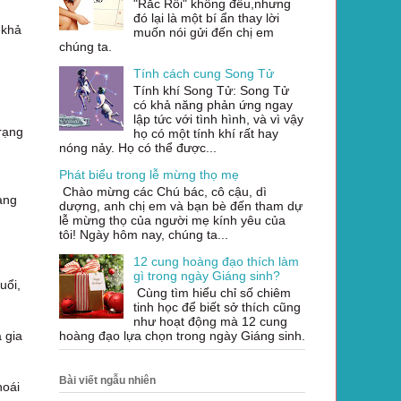
"Rắc Rối" không đều,nhưng
đó lại là một bí ẩn thay lời
 khả
muốn nói gửi đến chị em
chúng ta.
Tính cách cung Song Tử
Tính khí Song Tử: Song Tử
có khả năng phản ứng ngay
lập tức với tình hình, và vì vậy
trạng
họ có một tính khí rất hay
nóng nảy. Họ có thể được...
Phát biểu trong lễ mừng thọ mẹ
Chào mừng các Chú bác, cô cậu, dì
àng
dượng, anh chị em và bạn bè đến tham dự
lễ mừng thọ của người mẹ kính yêu của
tôi! Ngày hôm nay, chúng ta...
12 cung hoàng đạo thích làm
gì trong ngày Giáng sinh?
uổi,
Cùng tìm hiểu chỉ số chiêm
tinh học để biết sở thích cũng
như hoạt động mà 12 cung
hoàng đạo lựa chọn trong ngày Giáng sinh.
 gia
Bài viết ngẫu nhiên
hoái