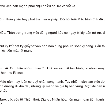
với việc bản mệnh phải chịu nhiều áp lực và vất vả.
ng thăng tiến hay phát triển sự nghiệp. Đòi hỏi tuổi Mão bình tĩnh để 
ệc. Thận trọng trong việc dùng người kẻo có ngày bị lấy oán trả ơn, 
út ký kết bất kỳ giấy tờ văn bản nào cũng phải rà soát kỹ càng. Cẩn tắ
 lúc tiền mất tật mang.
nh sẽ đón nhận những thay đổi khá lớn về mặt tài chính, có nhiều ma
hẹn thu lãi cao.
i Mão năm nay luôn có quý nhân song hành. Tuy nhiên, cần làm việc đ
on đường đi khá dài, nhưng lại mang về giá trị bền vững. Một khi bản
 túi.
được các yếu tố Thiên thời, Địa lợi, Nhân hòa nên mạnh dạn tiến hành
đó.