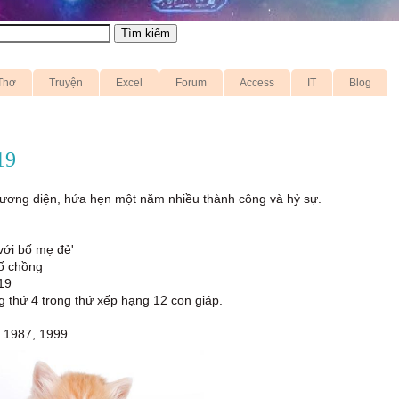
Thơ
Truyện
Excel
Forum
Access
IT
Blog
19
ương diện, hứa hẹn một năm nhiều thành công và hỷ sự.
với bố mẹ đẻ'
bố chồng
19
g thứ 4 trong thứ xếp hạng 12 con giáp.
1987, 1999...