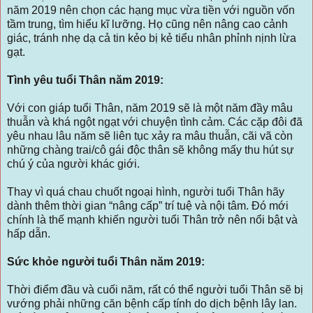
năm 2019 nên chọn các hạng mục vừa tiền với nguồn vốn
tầm trung, tìm hiểu kĩ lưỡng. Họ cũng nên nâng cao cảnh
giác, tránh nhẹ dạ cả tin kẻo bị kẻ tiểu nhân phỉnh nịnh lừa
gạt.
Tình yêu tuổi Thân năm 2019:
Với con giáp tuổi Thân, năm 2019 sẽ là một năm đầy mâu
thuẫn và khá ngột ngạt với chuyện tình cảm. Các cặp đôi đã
yêu nhau lâu năm sẽ liên tục xảy ra mâu thuẫn, cãi vã còn
những chàng trai/cô gái độc thân sẽ không mấy thu hút sự
chú ý của người khác giới.
Thay vì quá chau chuốt ngoại hình, người tuổi Thân hãy
dành thêm thời gian “nâng cấp” trí tuệ và nội tâm. Đó mới
chính là thế mạnh khiến người tuổi Thân trở nên nổi bật và
hấp dẫn.
Sức khỏe người tuổi Thân năm 2019:
Thời điểm đầu và cuối năm, rất có thể người tuổi Thân sẽ bị
vướng phải những căn bệnh cấp tính do dịch bệnh lây lan.