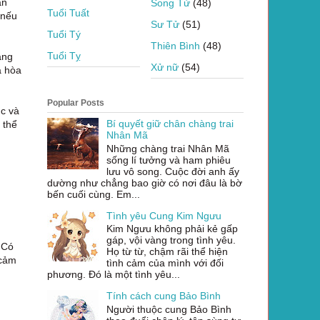
ần
Song Tử
(48)
Tuổi Tuất
 nếu
Sư Tử
(51)
Tuổi Tý
Thiên Bình
(48)
Tuổi Tỵ
ăng
Xử nữ
(54)
a hòa
Popular Posts
ục và
Bí quyết giữ chân chàng trai
 thể
Nhân Mã
Những chàng trai Nhân Mã
sống lí tưởng và ham phiêu
lưu vô song. Cuộc đời anh ấy
dường như chẳng bao giờ có nơi đâu là bờ
bến cuối cùng. Em...
Tình yêu Cung Kim Ngưu
Kim Ngưu không phải kẻ gấp
gáp, vội vàng trong tình yêu.
 Có
Họ từ từ, chậm rãi thể hiện
 cảm
tình cảm của mình với đối
phương. Đó là một tình yêu...
Tính cách cung Bảo Bình
Người thuộc cung Bảo Bình