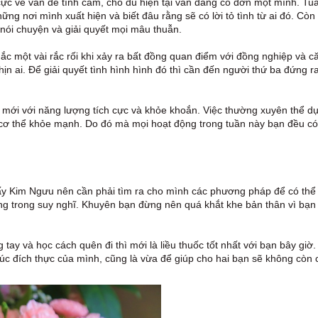
ực về vấn đề tình cảm, cho dù hiện tại vẫn đang cô đơn một mình. Tu
ững nơi mình xuất hiện và biết đâu rằng sẽ có lời tỏ tình từ ai đó. Còn
 nói chuyện và giải quyết mọi mâu thuẫn.
 một vài rắc rối khi xảy ra bất đồng quan điểm với đồng nghiệp và c
ịn ai. Để giải quyết tình hình hình đó thì cần đến người thứ ba đứng r
mới với năng lượng tích cực và khỏe khoắn. Việc thường xuyên thể d
cơ thể khỏe mạnh. Do đó mà mọi hoạt động trong tuần này bạn đều có
ấy Kim Ngưu nên cần phải tìm ra cho mình các phương pháp để có thể
g trong suy nghĩ. Khuyên bạn đừng nên quá khắt khe bản thân vì bạn
ay và học cách quên đi thì mới là liều thuốc tốt nhất với bạn bây giờ.
úc đích thực của mình, cũng là vừa để giúp cho hai bạn sẽ không còn