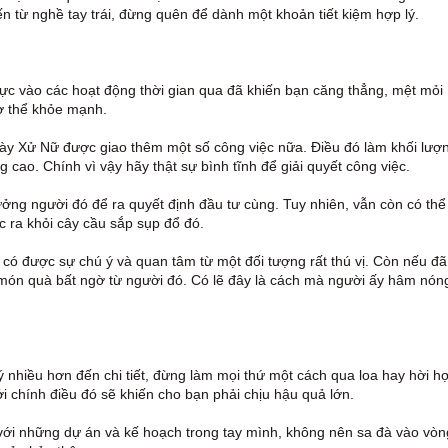
n từ nghề tay trái, đừng quên để dành một khoản tiết kiệm hợp lý.
lực vào các hoạt động thời gian qua đã khiến bạn căng thẳng, mệt mỏi
cơ thể khỏe mạnh.
n này Xử Nữ được giao thêm một số công việc nữa. Điều đó làm khối lượ
cao. Chính vì vậy hãy thật sự bình tĩnh để giải quyết công việc.
 tưởng người đó để ra quyết định đầu tư cùng. Tuy nhiên, vẫn còn có th
c ra khỏi cây cầu sắp sụp đổ đó.
ó được sự chú ý và quan tâm từ một đối tượng rất thú vị. Còn nếu đã
món quà bất ngờ từ người đó. Có lẽ đây là cách mà người ấy hâm nón
 nhiều hơn đến chi tiết, đừng làm mọi thứ một cách qua loa hay hời hợ
i chính điều đó sẽ khiến cho bạn phải chịu hậu quả lớn.
ới những dự án và kế hoạch trong tay mình, không nên sa đà vào vòn