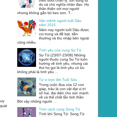
theo đuổi chân lý, tôn sùng tự
do và chủ nghĩa nhân đạo. Họ
thân thiện với mọi người
nhưng không gắn bó keo sơn. T...
Vận mệnh người tuổi Dậu
năm 2015
Năm nay người tuổi Dậu được
coi trọng và đề bạt, tiền
thưởng và thu nhập bên ngoài
cũng nhiều.
Tình yêu của cung Sư Tử
Sư Tử (23/07-23/08) Những
người thuộc cung Sư Tử luôn
hướng về tình yêu, nhưng cái
thứ họ gọi là tình yêu có lúc
không phải là tình yêu ...
Tử vi trọn đời Tuổi Sửu
Trong cuộc đua của 12 con
giáp, trâu là con vật đạt vị trí
số hai, đại diện cho sức mạnh
về cả thể chất lẫn tinh thần.
suy
Bởi vậy những người ...
 quát
Tính cách cung Song Tử
Tính khí Song Tử: Song Tử