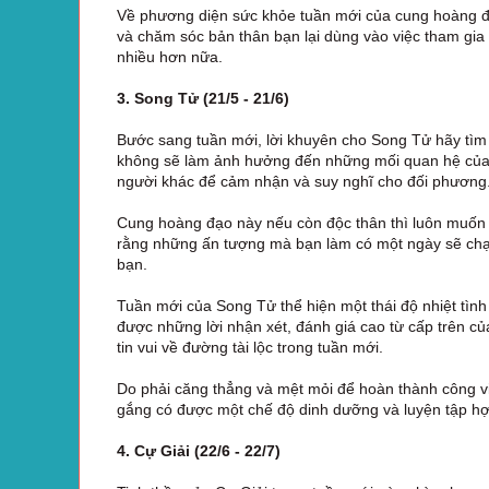
Về phương diện sức khỏe tuần mới của cung hoàng đạo
và chăm sóc bản thân bạn lại dùng vào việc tham gi
nhiều hơn nữa.
3. Song Tử (21/5 - 21/6)
Bước sang tuần mới, lời khuyên cho Song Tử hãy tìm 
không sẽ làm ảnh hưởng đến những mối quan hệ của v
người khác để cảm nhận và suy nghĩ cho đối phương
Cung hoàng đạo này nếu còn độc thân thì luôn muốn
rằng những ấn tượng mà bạn làm có một ngày sẽ chạm 
bạn.
Tuần mới của Song Tử thể hiện một thái độ nhiệt tìn
được những lời nhận xét, đánh giá cao từ cấp trên c
tin vui về đường tài lộc trong tuần mới.
Do phải căng thẳng và mệt mỏi để hoàn thành công việ
gắng có được một chế độ dinh dưỡng và luyện tập hợp
4. Cự Giải (22/6 - 22/7)