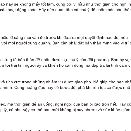
 này sẽ không mấy tốt lắm, cũng bởi vì hầu như thời gian cho nghỉ n
a các hoạt động khác. Hãy nên quan tâm và chú ý để chăm sóc bản thâ
hiểu kĩ càng mọi vấn đề trước khi đưa ra một quyết định nào đó, nếu
ới mọi người xung quanh. Bạn cần phải đặt bản thân mình vào vị trí 
.
 chứng tỏ bản thân để nhận được sự chú ý của đối phương. Bạn hy vọ
tới trái tim người ấy và khiến họ cảm động mà đáp trả lại tình cảm 
h và tích cực trong những nhiệm vụ được giao phó. Nó giúp cho bạn nh
ủa mình. Cung hoàng đạo này có bước đột phá khi liên tục có được nh
c, mà thời gian để ăn uống, nghỉ ngơi của bạn bị xáo trộn hết. Hãy c
 lý, có như vậy cơ thể bạn mới không bị suy nhược và sức khỏe giảm 