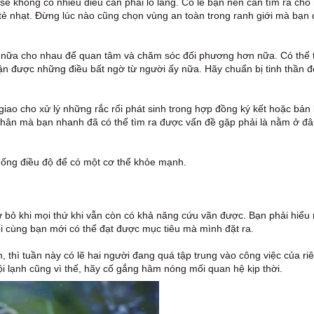
sẽ không có nhiều điều cần phải lo lắng. Có lẽ bạn nên cần tìm ra cho
 tẻ nhạt. Đừng lúc nào cũng chọn vùng an toàn trong ranh giới mà bạn 
ơn nữa cho nhau để quan tâm và chăm sóc đối phương hơn nữa. Có thể 
n được những điều bất ngờ từ người ấy nữa. Hãy chuẩn bị tinh thần đ
 giao cho xử lý những rắc rối phát sinh trong hợp đồng ký kết hoặc bản
thân mà bạn nhanh đã có thể tìm ra được vấn đề gặp phải là nằm ở đâ
 uống điều độ để có một cơ thể khỏe mạnh.
ừ bỏ khi mọi thứ khi vẫn còn có khả năng cứu vãn được. Bạn phải hiểu
ối cùng bạn mới có thể đạt được mục tiêu mà mình đặt ra.
 thì tuần này có lẽ hai người đang quá tập trung vào công việc của ri
i lạnh cũng vì thế, hãy cố gắng hâm nóng mối quan hệ kịp thời.