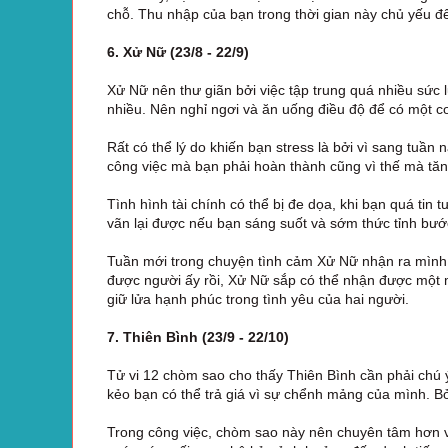
chỗ. Thu nhập của bạn trong thời gian này chủ yếu đế
6. Xử Nữ (23/8 - 22/9)
Xử Nữ nên thư giãn bởi việc tập trung quá nhiều sức 
nhiều. Nên nghỉ ngơi và ăn uống điều độ để có một 
Rất có thể lý do khiến bạn stress là bởi vì sang tuầ
công việc mà bạn phải hoàn thành cũng vì thế mà tăng 
Tình hình tài chính có thể bị đe dọa, khi bạn quá tin
vãn lại được nếu bạn sáng suốt và sớm thức tỉnh bướ
Tuần mới trong chuyện tình cảm Xử Nữ nhận ra mình c
được người ấy rồi, Xử Nữ sắp có thể nhận được một 
giữ lửa hạnh phúc trong tình yêu của hai người.
7. Thiên Bình (23/9 - 22/10)
Tử vi 12 chòm sao cho thấy Thiên Bình cần phải chú ý
kẻo bạn có thể trả giá vì sự chểnh mảng của mình. Bở
Trong công việc, chòm sao này nên chuyên tâm hơn v