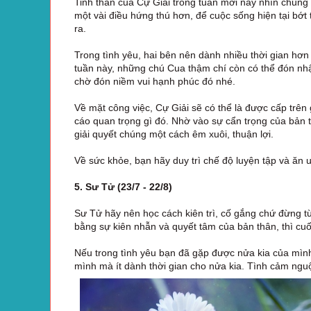
Tinh thần của Cự Giải trong tuần mới này nhìn chung 
một vài điều hứng thú hơn, để cuộc sống hiện tại bớt
ra.
Trong tình yêu, hai bên nên dành nhiều thời gian h
tuần này, những chú Cua thậm chí còn có thể đón nhậ
chờ đón niềm vui hạnh phúc đó nhé.
Về mặt công việc, Cự Giải sẽ có thể là được cấp trên
cáo quan trọng gì đó. Nhờ vào sự cẩn trọng của bản 
giải quyết chúng một cách êm xuôi, thuận lợi.
Về sức khỏe, bạn hãy duy trì chế độ luyện tập và ăn
5. Sư Tử (23/7 - 22/8)
Sư Tử hãy nên học cách kiên trì, cố gắng chứ đừng t
bằng sự kiên nhẫn và quyết tâm của bản thân, thì cu
Nếu trong tình yêu bạn đã gặp được nửa kia của mình,
mình mà ít dành thời gian cho nửa kia. Tình cảm nguộ