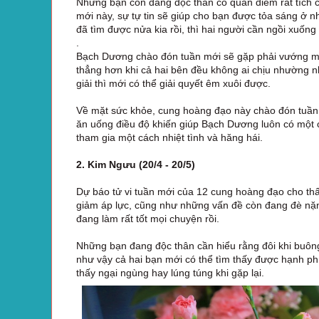
Những bạn còn đang độc thân có quan điểm rất tích c
mới này, sự tự tin sẽ giúp cho bạn được tỏa sáng ở nh
đã tìm được nửa kia rồi, thì hai người cần ngồi xuống
.
Bạch Dương chào đón tuần mới sẽ gặp phải vướng mắc
thẳng hơn khi cả hai bên đều không ai chịu nhường nh
giải thì mới có thể giải quyết êm xuôi được.
Về mặt sức khỏe, cung hoàng đạo này chào đón tuần 
ăn uống điều độ khiến giúp Bạch Dương luôn có một 
tham gia một cách nhiệt tình và hăng hái.
2. Kim Ngưu (20/4 - 20/5)
Dự báo tử vi tuần mới của 12 cung hoàng đạo cho th
giảm áp lực, cũng như những vấn đề còn đang đè nặn
đang làm rất tốt mọi chuyện rồi.
Những bạn đang độc thân cần hiểu rằng đôi khi buông t
như vậy cả hai bạn mới có thể tìm thấy được hạnh ph
thấy ngại ngùng hay lúng túng khi gặp lại.