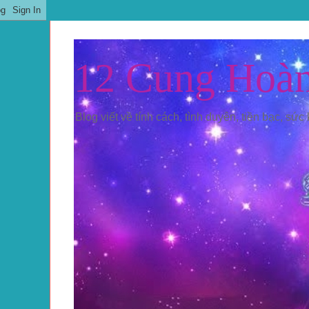
12 Cung Hoà
Blog viết về tính cách, tình duyên, tiền bạc, sức