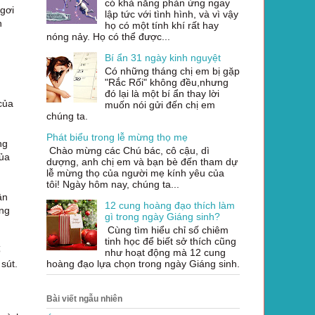
có khả năng phản ứng ngay
gơi
lập tức với tình hình, và vì vậy
n
họ có một tính khí rất hay
nóng nảy. Họ có thể được...
Bí ẩn 31 ngày kinh nguyệt
Có những tháng chị em bị gặp
"Rắc Rối" không đều,nhưng
đó lại là một bí ẩn thay lời
của
muốn nói gửi đến chị em
chúng ta.
Phát biểu trong lễ mừng thọ mẹ
ng
Chào mừng các Chú bác, cô cậu, dì
của
dượng, anh chị em và bạn bè đến tham dự
lễ mừng thọ của người mẹ kính yêu của
tôi! Ngày hôm nay, chúng ta...
ận
12 cung hoàng đạo thích làm
ững
gì trong ngày Giáng sinh?
Cùng tìm hiểu chỉ số chiêm
tinh học để biết sở thích cũng
ố
như hoạt động mà 12 cung
hoàng đạo lựa chọn trong ngày Giáng sinh.
sút.
Bài viết ngẫu nhiên