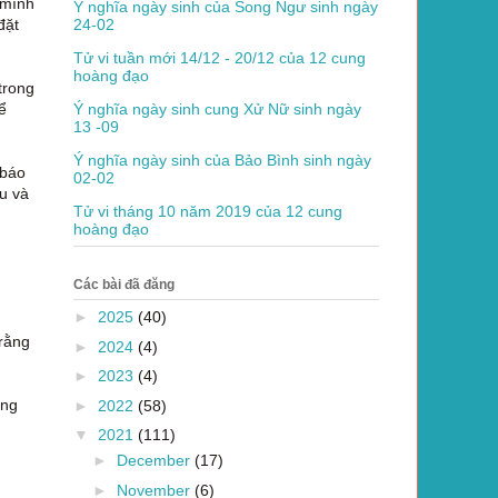
 mình
Ý nghĩa ngày sinh của Song Ngư sinh ngày
24-02
đặt
Tử vi tuần mới 14/12 - 20/12 của 12 cung
hoàng đạo
trong
Ý nghĩa ngày sinh cung Xử Nữ sinh ngày
ể
13 -09
Ý nghĩa ngày sinh của Bảo Bình sinh ngày
 báo
02-02
u và
Tử vi tháng 10 năm 2019 của 12 cung
hoàng đạo
Các bài đã đăng
►
2025
(40)
 rằng
►
2024
(4)
►
2023
(4)
êng
►
2022
(58)
▼
2021
(111)
►
December
(17)
►
November
(6)