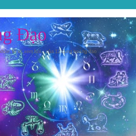
ng Đạo
 khỏe, tử vi, xem bói... của 12 cung hoàng đạo