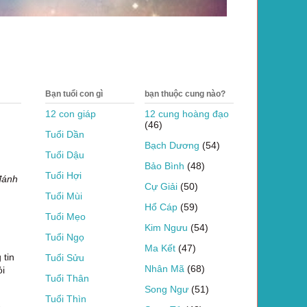
Bạn tuổi con gì
bạn thuộc cung nào?
12 con giáp
12 cung hoàng đạo
(46)
Tuổi Dần
Bạch Dương
(54)
Tuổi Dậu
Bảo Bình
(48)
Tuổi Hợi
đánh
Cự Giải
(50)
Tuổi Mùi
Hổ Cáp
(59)
Tuổi Mẹo
Kim Ngưu
(54)
Tuổi Ngọ
Ma Kết
(47)
 tin
Tuổi Sửu
Nhân Mã
(68)
ỏi
Tuổi Thân
Song Ngư
(51)
Tuổi Thìn