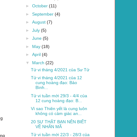
►
October
(11)
►
September
(4)
►
August
(7)
►
July
(5)
►
June
(5)
►
May
(18)
►
April
(4)
▼
March
(22)
Tử vi tháng 4/2021 của Sư Tử
Tử vi tháng 4/2021 của 12
cung hoàng đạo: Bảo
Bình...
Tử vi tuần mới 29/3 - 4/4 của
12 cung hoàng đạo: B...
Vì sao Thiên yết là cung luôn
không có cảm giác an...
ng
20 SỰ THẬT BẠN NÊN BIẾT
VỀ NHÂN MÃ
Tử vi tuần mới 22/3 - 28/3 của
úng