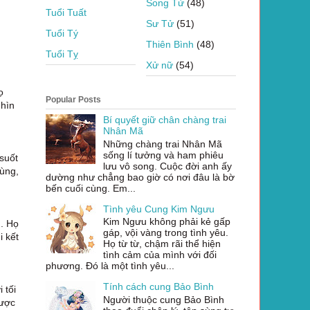
Song Tử
(48)
Tuổi Tuất
Sư Tử
(51)
Tuổi Tý
Thiên Bình
(48)
Tuổi Tỵ
Xử nữ
(54)
ọ
Popular Posts
nhìn
Bí quyết giữ chân chàng trai
Nhân Mã
Những chàng trai Nhân Mã
sống lí tưởng và ham phiêu
suốt
lưu vô song. Cuộc đời anh ấy
cùng,
dường như chẳng bao giờ có nơi đâu là bờ
bến cuối cùng. Em...
Tình yêu Cung Kim Ngưu
Kim Ngưu không phải kẻ gấp
g. Họ
gáp, vội vàng trong tình yêu.
i kết
Họ từ từ, chậm rãi thể hiện
tình cảm của mình với đối
phương. Đó là một tình yêu...
Tính cách cung Bảo Bình
 tối
Người thuộc cung Bảo Bình
được