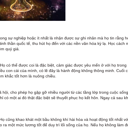
rong sự nghiệp hoặc ít nhất là nhận được sự ghi nhân mà họ tin rằng h
inh thần quốc tế, thu hút họ đến với các nền văn hóa kỳ lạ. Học cách 
ệm quý giá.
Họ có thể được coi là đặc biệt, cảm giác được yêu mến ở với họ trong 
ều con cái của mình, có lẽ đây là hành động không thông minh. Cuối 
iêm khắc tốt hơn là nuông chiều.
ã hội, cho phép họ gặp gỡ nhiều người từ các tầng lớp trong cuộc sốn
ỉ có một ai đó thật đặc biệt sẽ thuyết phục họ kết hôn. Ngay cả sau kh
 Họ cũng khao khát một bầu không khí hài hòa và hoạt động tốt nhất với
o ra một mức lương tốt để duy trì lối sống của họ. Nếu họ không làm 