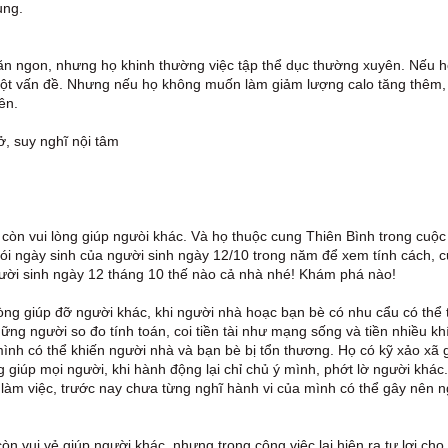
ụng.
 ăn ngon, nhưng họ khinh thường việc tập thể dục thường xuyên. Nếu 
 một vấn đề. Nhưng nếu họ không muốn làm giảm lượng calo tăng thêm,
ên.
mở, suy nghĩ nội tâm
còn vui lòng giúp ngưòi khác. Và họ thuộc cung Thiên Bình trong cuộc
 ngày sinh của người sinh ngày 12/10 trong năm để xem tính cách, 
người sinh ngày 12 tháng 10 thế nào cả nhà nhé! Khám phá nào!
òng giúp đỡ người khác, khi người nhà hoạc bạn bè có nhu cẩu có thể 
ng người so đo tính toán, coi tiền tài như mạng sống và tiền nhiều kh
mình có thể khiến người nhà và bạn bè bị tổn thương. Họ có kỹ xảo xã 
g giúp mọi người, khi hành động lại chỉ chủ ý mình, phớt lờ người khác
i làm việc, trước nay chưa từng nghĩ hành vi của mình có thể gây nên 
 vui vẻ giúp người khác, nhưng trong công việc lại hiện ra tư lợi cho