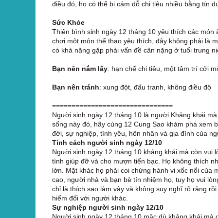
điều đó, họ có thể bị cám dỗ chi tiêu nhiều bằng tín d
Sức Khỏe
Thiên bình sinh ngày 12 tháng 10 yêu thích các món
chơi một môn thể thao yêu thích, đây không phải là
có khả năng gặp phải vấn đề cân nặng ở tuổi trung ni
Bạn nên nắm lấy
: hạn chế chi tiêu, một tâm trí cởi 
Bạn nên tránh
: xung đột, đấu tranh, không điều độ
===============================
Người sinh ngày 12 tháng 10 là người Khảng khái mà 
sống này đó, hãy cùng 12 Cung Sao khám phá xem bói
đời, sự nghiệp, tình yêu, hôn nhân và gia đình của 
Tính cách người sinh ngày 12/10
Người sinh ngày 12 tháng 10 khảng khái mà còn vui l
tình giúp đỡ và cho mượn tiển bạc. Họ không thích nhữ
lớn. Mặt khác họ phải coi chừng hành vi xốc nổi của 
cao, người nhà và bạn bè tín nhiệm họ, tuy họ vui lòn
chỉ là thích sao làm vậy và không suy nghĩ rõ răng rồ
hiểm đối với người khác.
Sự nghiệp người sinh ngày 12/10
Người sinh ngày 12 tháng 10 mặc dù khảng khái mà còn