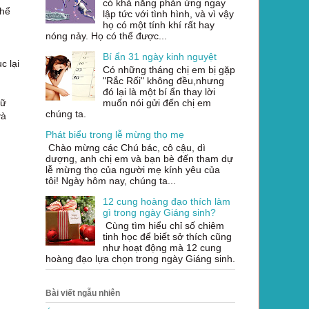
có khả năng phản ứng ngay
thể
lập tức với tình hình, và vì vậy
họ có một tính khí rất hay
nóng nảy. Họ có thể được...
Bí ẩn 31 ngày kinh nguyệt
c lại
Có những tháng chị em bị gặp
"Rắc Rối" không đều,nhưng
đó lại là một bí ẩn thay lời
nữ
muốn nói gửi đến chị em
chúng ta.
và
Phát biểu trong lễ mừng thọ mẹ
Chào mừng các Chú bác, cô cậu, dì
dượng, anh chị em và bạn bè đến tham dự
lễ mừng thọ của người mẹ kính yêu của
tôi! Ngày hôm nay, chúng ta...
12 cung hoàng đạo thích làm
gì trong ngày Giáng sinh?
Cùng tìm hiểu chỉ số chiêm
tinh học để biết sở thích cũng
như hoạt động mà 12 cung
hoàng đạo lựa chọn trong ngày Giáng sinh.
Bài viết ngẫu nhiên