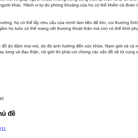
người khác. Hãnh vi tự do phóng khoáng của họ có thể khếin cả đoàn 
rường, họ có thể lẩy nhu cẩu của mình làm tiền để lớn, coi thường tĩnh
ầm họ luôn có thể mang vết thương thoát thân mà còn có thể khôi phụ
ác đồ ăn đậm mùi mè, do đó ảnh hưởng đến sức khỏe. Nam giới và cả 
u lưng và đau thận, nữ giới thì phải coi chừng các vấn đề về tử cung 
hĩ
hủ đề
/11