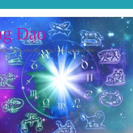
ng Đạo
 khỏe, tử vi, xem bói... của 12 cung hoàng đạo