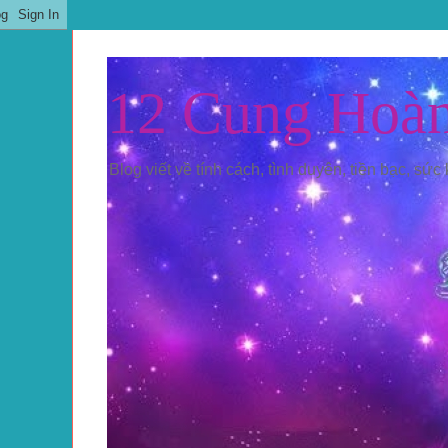
12 Cung Hoà
Blog viết về tính cách, tình duyên, tiền bạc, sức