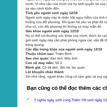
mình. Vì như cẩu của mình mà hy sinh quyển lợi của 
sa vào cảnh khốn đốn.
Tình yêu người sinh ngày 12/10
Người sinh ngày này là nhân Vật nguy hiễm của tình t
huống của đổi phương. Khi quan hệ yêu va phải đá ng
như cũ, còn đối phương thì không có may mắn đó.
Sức khỏe người sinh ngày 12/10
Họ có thể coi thường sức khỏe của mình, thích ăn c
giới sinh ngày này cần phải phòng ngừa các vấn đề đa
bàng quang.
Các đặc trưng khác của người sinh ngày 12/10
Thuộc chòm sao:
Thiên Bình
Sao chủ quản:
Kim tinh, Mộc tinh
Con số may mắn:
Số 3
Đánh giá:
Có dã tâm, độc tài, lạc quan.
Lời khuyên chân thành
Xin nhớ rằng, người khác cũng có cảm giác và suy ng
Bạn cũng có thể đọc thêm các c
Ý nghĩa ngày sinh cung Thiên Yết sinh ngày 19