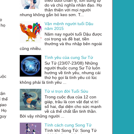
theo đuổi chân lý, tôn sùng tự
do và chủ nghĩa nhân đạo. Họ
thân thiện với mọi người
nhưng không gắn bó keo sơn. T...
họ
Vận mệnh người tuổi Dậu
 họ
năm 2015
Năm nay người tuổi Dậu được
coi trọng và đề bạt, tiền
thưởng và thu nhập bên ngoài
cũng nhiều.
Tình yêu của cung Sư Tử
Sư Tử (23/07-23/08) Những
người thuộc cung Sư Tử luôn
hướng về tình yêu, nhưng cái
cuộc
thứ họ gọi là tình yêu có lúc
không phải là tình yêu ...
Tử vi trọn đời Tuổi Sửu
tận
Trong cuộc đua của 12 con
í thể
giáp, trâu là con vật đạt vị trí
giao
số hai, đại diện cho sức mạnh
. Họ
về cả thể chất lẫn tinh thần.
Bởi vậy những người ...
nguy
Tính cách cung Song Tử
Tính khí Song Tử: Song Tử