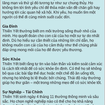
lãng mạn và thứ gì đó tương tự như sự chung thủy. Họ
không tìm tới tình yêu chỉ để thỏa mãn vấn đề chăn gối hay
hướng tới các quan hệ xã hội. Khi yêu, họ muốn tìm một
người có thể đi cùng mình suốt cuộc đời.
Gia Đình
Thiên Yết thường biết ơn môi trường sống thuở nhỏ của
mình. Họ quyết đoán cho con cái của họ một sự tự do nhất
định. Dù họ hiểu sự cần thiết của những lời chỉ dẫn, họ
không muốn con cái của họ cảm thấy như thể chúng phải
đáp ứng mong mỏi của họ để được yêu thương.
Sức Khỏe
Thiên Yết biết rằng tự tin vào bản thân và kiểm soát cảm xúc
là cách tốt nhất để có sức khỏe ổn định. Có thể họ sẽ không
bỏ qua các bài tập thể dục hoặc một chế độ ăn uống tốt,
nhưng họ không bị lệ thuộc bởi chúng. Thái độ này thường
giúp họ thư giãn – một trong những mẹo để có sức khỏe tốt.
Sự Nghiệp – Tài Chính
Thiên Yết sinh ngày 4 tháng 11 thường thông minh và sâu
sắc. Họ chọn nghề nghiệp nào có thể cho họ khả năng