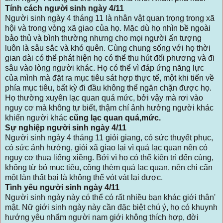
Tính cách người sinh ngày 4/11
Người sinh ngày 4 tháng 11 là nhân vật quan trọng trong xã
hội và trong vòng xã giao của họ. Mặc dù họ nhìn bề ngoài
bảo thủ và bình thường nhưng cho mọi người ấn tượng
luôn là sâu sắc và khó quên. Cùng chung sống với họ thời
gian dài có thể phát hiện họ có thể thu hút đối phương và đi
sâu vào lòng người khác. Họ có thể vì đáp ứng năng lực
của mình mà đặt ra mục tiêu sát hợp thực tế, một khi tiến về
phía mục tiêu, bất kỳ đi đầu không thể ngăn chặn được họ.
Họ thường xuyên lạc quan quá mức, bởi vậy mà rơi vào
nguy cơ mà không tự biết, thậm chí ảnh hưởng người khác
khiến người khác
cũng lạc quan quá,mức.
Sự nghiệp người sinh ngày 4/11
Người sinh ngày 4 tháng 11 giỏi giang, có sức thuyết phục,
có sức ảnh hưởng, giỏi xã giao lại vì quá lạc quan nên có
nguy cơ thua liểng xiềng. Bởi vì họ có thể kiên trì đến cùng,
không từ bỏ mục tiêu, cộng thèm quá lạc quan, nên chi cãn
một làn thất bại là không thể vót vát lại được.
Tình yêu người sinh ngày 4/11
Người sinh ngày này có thể có rất nhiều bạn khác giới thân'
mật. Nữ giới sinh ngày này cần đặc biệt chú ý, họ có khuynh
hướng yêu nhẩm người nam giới không thích hợp, đời