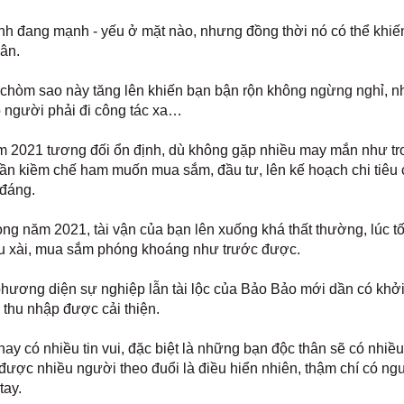
ình đang mạnh - yếu ở mặt nào, nhưng đồng thời nó có thể khiế
ân.
a chòm sao này tăng lên khiến bạn bận rộn không ngừng nghỉ, n
ó người phải đi công tác xa…
năm 2021 tương đối ổn định, dù không gặp nhiều may mắn như tr
cần kiềm chế ham muốn mua sắm, đầu tư, lên kế hoạch chi tiêu
 đáng.
g năm 2021, tài vận của bạn lên xuống khá thất thường, lúc tố
iêu xài, mua sắm phóng khoáng như trước được.
 phương diện sự nghiệp lẫn tài lộc của Bảo Bảo mới dần có khở
 thu nhập được cải thiện.
y có nhiều tin vui, đặc biệt là những bạn độc thân sẽ có nhiề
được nhiều người theo đuổi là điều hiển nhiên, thậm chí có ng
tay.