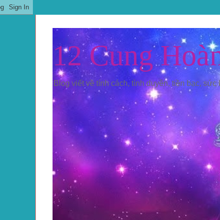
12 Cung Hoà
Blog viết về tính cách, tình duyên, tiền bạc, sức