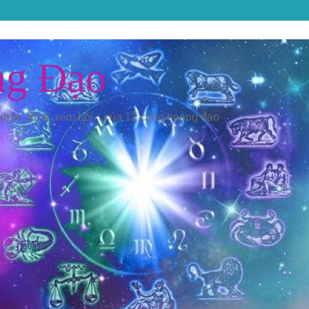
ng Đạo
 khỏe, tử vi, xem bói... của 12 cung hoàng đạo