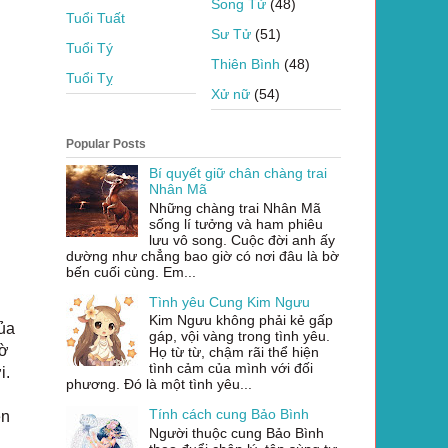
Song Tử
(48)
Tuổi Tuất
Sư Tử
(51)
Tuổi Tý
Thiên Bình
(48)
Tuổi Tỵ
Xử nữ
(54)
Popular Posts
Bí quyết giữ chân chàng trai
Nhân Mã
Những chàng trai Nhân Mã
sống lí tưởng và ham phiêu
lưu vô song. Cuộc đời anh ấy
dường như chẳng bao giờ có nơi đâu là bờ
bến cuối cùng. Em...
Tình yêu Cung Kim Ngưu
Kim Ngưu không phải kẻ gấp
của
gáp, vội vàng trong tình yêu.
hờ
Họ từ từ, chậm rãi thể hiện
tình cảm của mình với đối
i.
phương. Đó là một tình yêu...
Tính cách cung Bảo Bình
ện
Người thuộc cung Bảo Bình