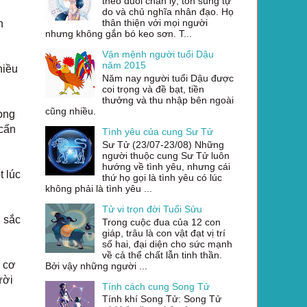
theo đuổi chân lý, tôn sùng tự
do và chủ nghĩa nhân đạo. Họ
thân thiện với mọi người
n
nhưng không gắn bó keo sơn. T...
Vận mệnh người tuổi Dậu
năm 2015
hiều
Năm nay người tuổi Dậu được
coi trọng và đề bạt, tiền
thưởng và thu nhập bên ngoài
cũng nhiều.
ong
 cẩn
Tình yêu của cung Sư Tử
Sư Tử (23/07-23/08) Những
người thuộc cung Sư Tử luôn
hướng về tình yêu, nhưng cái
t lúc
thứ họ gọi là tình yêu có lúc
không phải là tình yêu ...
Tử vi trọn đời Tuổi Sửu
i sắc
Trong cuộc đua của 12 con
giáp, trâu là con vật đạt vị trí
số hai, đại diện cho sức mạnh
về cả thể chất lẫn tinh thần.
u cơ
Bởi vậy những người ...
ười
Tính cách cung Song Tử
Tính khí Song Tử: Song Tử