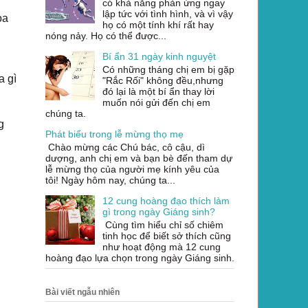
có khả năng phản ứng ngay
lập tức với tình hình, và vì vậy
oa
họ có một tính khí rất hay
nóng nảy. Họ có thể được...
Bí ẩn 31 ngày kinh nguyệt
Có những tháng chị em bị gặp
a gì
"Rắc Rối" không đều,nhưng
đó lại là một bí ẩn thay lời
muốn nói gửi đến chị em
chúng ta.
g
Phát biểu trong lễ mừng thọ mẹ
Chào mừng các Chú bác, cô cậu, dì
dượng, anh chị em và bạn bè đến tham dự
lễ mừng thọ của người mẹ kính yêu của
tôi! Ngày hôm nay, chúng ta...
12 cung hoàng đạo thích làm
gì trong ngày Giáng sinh?
Cùng tìm hiểu chỉ số chiêm
tinh học để biết sở thích cũng
như hoạt động mà 12 cung
hoàng đạo lựa chọn trong ngày Giáng sinh.
Bài viết ngẫu nhiên